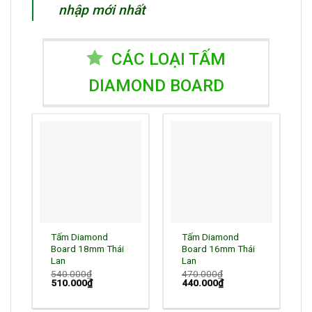
nhập mới nhất
CÁC LOẠI TẤM
DIAMOND BOARD
Tấm Diamond
Tấm Diamond
Board 18mm Thái
Board 16mm Thái
Lan
Lan
540.000
₫
470.000
₫
Giá
Giá
Giá
Giá
510.000
₫
440.000
₫
gốc
hiện
gốc
hiện
là:
tại
là:
tại
540.000₫.
là:
470.000₫.
là: