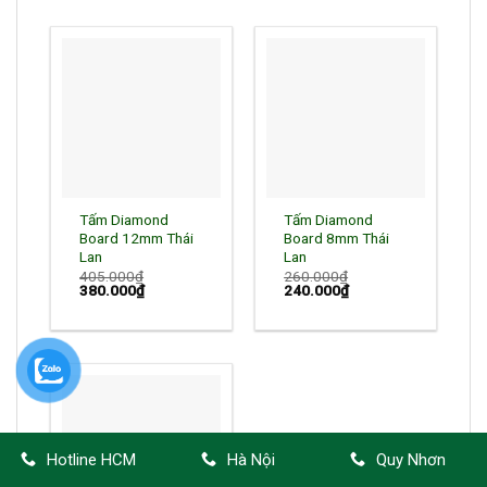
510.000₫.
440.000₫.
Tấm Diamond
Tấm Diamond
Board 12mm Thái
Board 8mm Thái
Lan
Lan
405.000
₫
260.000
₫
Giá
Giá
Giá
Giá
380.000
₫
240.000
₫
gốc
hiện
gốc
hiện
là:
tại
là:
tại
405.000₫.
là:
260.000₫.
là:
380.000₫.
240.000₫.
Hotline HCM
Hà Nội
Quy Nhơn