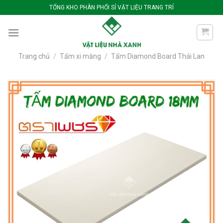
Bỏ
TỔNG KHO PHÂN PHỐI SỈ VẬT LIỆU TRANG TRÍ
qua
nội
dung
Trang chủ
/
Tấm xi măng
/
Tấm Diamond Board Thái Lan