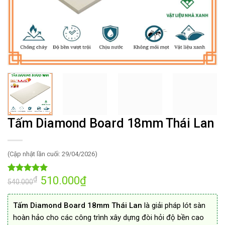
Tấm Diamond Board 18mm Thái Lan
(Cập nhật lần cuối: 29/04/2026)
Giá
510.000
₫
Giá
₫
4.98
54
trên 5
540.000
gốc
hiện
dựa trên
là:
tại
đánh giá
540.000₫.
là:
Tấm Diamond Board 18mm Thái Lan
là giải pháp lót sàn
510.000₫.
hoàn hảo cho các công trình xây dựng đòi hỏi độ bền cao