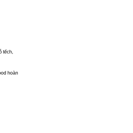
 tếch,
wood hoàn