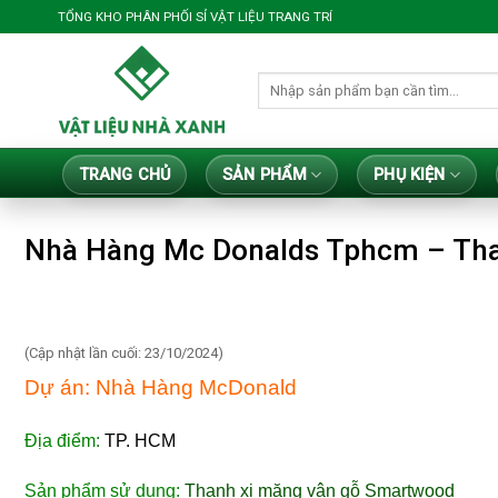
Bỏ
TỔNG KHO PHÂN PHỐI SỈ VẬT LIỆU TRANG TRÍ
qua
nội
Tìm
dung
kiếm:
TRANG CHỦ
SẢN PHẨM
PHỤ KIỆN
Nhà Hàng Mc Donalds Tphcm – Th
(Cập nhật lần cuối: 23/10/2024)
Dự án: Nhà Hàng McDonald
Địa điểm:
TP. HCM
Sản phẩm sử dụng:
Thanh xi măng vân gỗ Smartwood