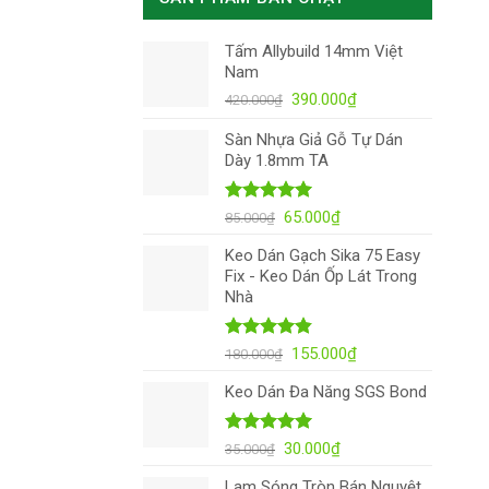
Tấm Allybuild 14mm Việt
Nam
Giá
Giá
390.000
₫
420.000
₫
gốc
hiện
Sàn Nhựa Giả Gỗ Tự Dán
là:
tại
Dày 1.8mm TA
420.000₫.
là:
390.000₫.
Được xếp
Giá
Giá
65.000
₫
85.000
₫
hạng
5.00
gốc
hiện
5 sao
Keo Dán Gạch Sika 75 Easy
là:
tại
Fix - Keo Dán Ốp Lát Trong
85.000₫.
là:
Nhà
65.000₫.
Được xếp
Giá
Giá
155.000
₫
180.000
₫
hạng
4.82
gốc
hiện
5 sao
Keo Dán Đa Năng SGS Bond
là:
tại
180.000₫.
là:
155.000₫.
Được xếp
Giá
Giá
30.000
₫
35.000
₫
hạng
4.98
gốc
hiện
5 sao
Lam Sóng Tròn Bán Nguyệt