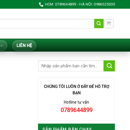
HCM: 0789644899 - HÀ NỘI: 0986525300
LIÊN HỆ
CHÚNG TÔI LUÔN Ở ĐÂY ĐỂ HỖ TRỢ
BẠN
Hotline tư vấn
0789644899
SẢN PHẨM BÁN CHẠY