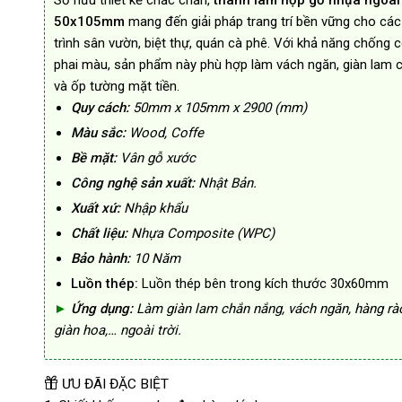
Sở hữu thiết kế chắc chắn,
thanh lam hộp gỗ nhựa ngoài 
329.000₫.
50x105mm
mang đến giải pháp trang trí bền vững cho cá
trình sân vườn, biệt thự, quán cà phê. Với khả năng chống 
phai màu, sản phẩm này phù hợp làm vách ngăn, giàn lam 
và ốp tường mặt tiền.
Quy cách:
50mm x 105mm x 2900 (mm)
Màu sắc:
Wood, Coffe
Bề mặt:
Vân gỗ xước
Công nghệ sản xuất:
Nhật Bản.
Xuất xứ:
Nhập khẩu
Chất liệu:
Nhựa Composite (WPC)
Bảo hành:
10 Năm
Luồn thép:
Luồn thép bên trong kích thước 30x60mm
►
Ứng dụng:
Làm giàn lam chắn nắng, vách ngăn, hàng rào
giàn hoa,… ngoài trời.
ƯU ĐÃI ĐẶC BIỆT