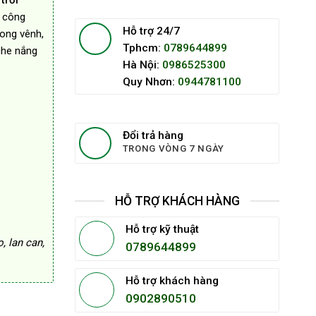
trời
c công
Hỗ trợ 24/7
cong vênh,
Tphcm:
0789644899
che nắng
Hà Nội:
0986525300
Quy Nhơn:
0944781100
Đổi trả hàng
TRONG VÒNG 7 NGÀY
HỖ TRỢ KHÁCH HÀNG
Hỗ trợ kỹ thuật
, lan can,
0789644899
Hỗ trợ khách hàng
0902890510