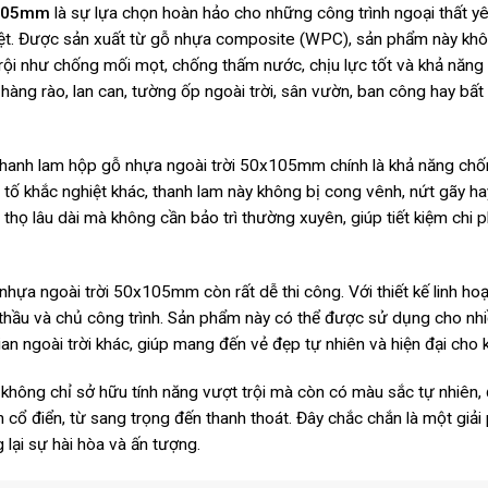
x105mm
là sự lựa chọn hoàn hảo cho những công trình ngoại thất yê
hiệt. Được sản xuất từ gỗ nhựa composite (WPC), sản phẩm này khô
trội như chống mối mọt, chống thấm nước, chịu lực tốt và khả năng
hàng rào, lan can, tường ốp ngoài trời, sân vườn, ban công hay bất 
hanh lam hộp gỗ nhựa ngoài trời 50x105mm chính là khả năng chốn
tố khắc nghiệt khác, thanh lam này không bị cong vênh, nứt gãy ha
thọ lâu dài mà không cần bảo trì thường xuyên, giúp tiết kiệm chi 
nhựa ngoài trời 50x105mm còn rất dễ thi công. Với thiết kế linh hoạ
hà thầu và chủ công trình. Sản phẩm này có thể được sử dụng cho nh
ian ngoài trời khác, giúp mang đến vẻ đẹp tự nhiên và hiện đại cho
hông chỉ sở hữu tính năng vượt trội mà còn có màu sắc tự nhiên, 
n cổ điển, từ sang trọng đến thanh thoát. Đây chắc chắn là một giải
lại sự hài hòa và ấn tượng.