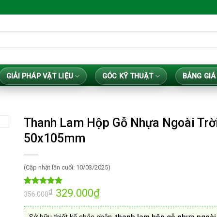
GIẢI PHÁP VẬT LIỆU
GÓC KỸ THUẬT
BẢNG GIÁ
Thanh Lam Hộp Gỗ Nhựa Ngoài Trờ
50x105mm
(Cập nhật lần cuối: 10/03/2025)
Giá
329.000
₫
Giá
₫
5.00
12
trên 5
356.000
gốc
hiện
dựa trên
là:
tại
đánh giá
356.000₫.
là: