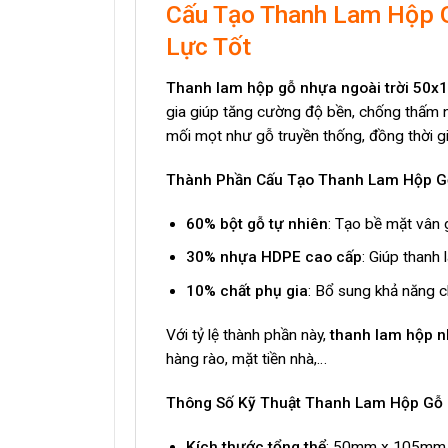
Cấu Tạo Thanh Lam Hộp 
Lực Tốt
Thanh lam hộp gỗ nhựa ngoài trời 50
gia giúp tăng cường độ bền, chống thấm nư
mối mọt như gỗ truyền thống, đồng thời gi
Thành Phần Cấu Tạo Thanh Lam Hộp G
60% bột gỗ tự nhiên
: Tạo bề mặt vân 
30% nhựa HDPE cao cấp
: Giúp thanh
10% chất phụ gia
: Bổ sung khả năng 
Với tỷ lệ thành phần này,
thanh lam hộp nh
hàng rào, mặt tiền nhà,…
Thông Số Kỹ Thuật Thanh Lam Hộp Gỗ
Kích thước tổng thể
: 50mm x 105mm