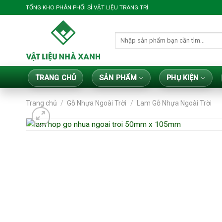
Bỏ
TỔNG KHO PHÂN PHỐI SỈ VẬT LIỆU TRANG TRÍ
qua
nội
Tìm
dung
kiếm:
TRANG CHỦ
SẢN PHẨM
PHỤ KIỆN
Trang chủ
/
Gỗ Nhựa Ngoài Trời
/
Lam Gỗ Nhựa Ngoài Trời