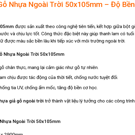
Gỗ Nhựa Ngoài Trời 50x105mm – Độ Bền 
x105mm
được sản xuất theo công nghệ tiên tiến, kết hợp giữa bột g
ớc và chịu lực tốt. Công thức đặc biệt này giúp thanh lam có tuổi
ữ được màu sắc bền lâu khi tiếp xúc với môi trường ngoài trời.
ỗ Nhựa Ngoài Trời 50x105mm
gỗ chân thực, mang lại cảm giác như gỗ tự nhiên.
 lam chịu được tác động của thời tiết, chống nước tuyệt đối.
chống tia UV, chống ẩm mốc, tăng độ bền cơ học.
ựa giả gỗ ngoài trời
trở thành vật liệu lý tưởng cho các công trìn
 Nhựa Ngoài Trời 50x105mm
 x 2900mm