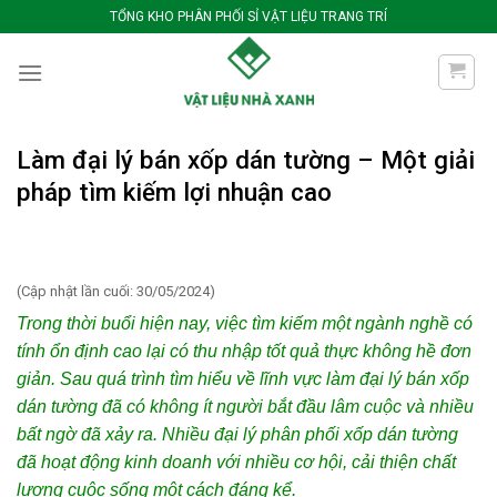
Bỏ
TỔNG KHO PHÂN PHỐI SỈ VẬT LIỆU TRANG TRÍ
qua
nội
dung
Làm đại lý bán xốp dán tường – Một giải
pháp tìm kiếm lợi nhuận cao
(Cập nhật lần cuối: 30/05/2024)
Trong thời buổi hiện nay, việc tìm kiếm một ngành nghề có
tính ổn định cao lại có thu nhập tốt quả thực không hề đơn
giản. Sau quá trình tìm hiểu về lĩnh vực làm
đại lý bán xốp
dán tường
đã có không ít người bắt đầu lâm cuộc và nhiều
bất ngờ đã xảy ra. Nhiều đại lý phân phối xốp dán tường
đã hoạt động kinh doanh với nhiều cơ hội, cải thiện chất
lượng cuộc sống một cách đáng kể.