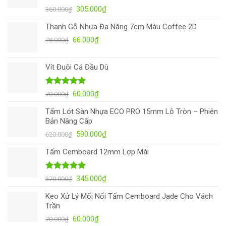
Được xếp
Giá
Giá
305.000
₫
360.000
₫
hạng
4.97
gốc
hiện
5 sao
Thanh Gỗ Nhựa Đa Năng 7cm Màu Coffee 2D
là:
tại
Giá
Giá
66.000
360.000₫.
₫
là:
78.000
₫
gốc
hiện
305.000₫.
là:
tại
Vít Đuôi Cá Đầu Dù
78.000₫.
là:
66.000₫.
Được xếp
Giá
Giá
60.000
₫
70.000
₫
hạng
4.92
gốc
hiện
5 sao
Tấm Lót Sàn Nhựa ECO PRO 15mm Lỗ Tròn – Phiên
là:
tại
Bản Nâng Cấp
70.000₫.
là:
Giá
Giá
590.000
₫
620.000
₫
60.000₫.
gốc
hiện
Tấm Cemboard 12mm Lợp Mái
là:
tại
620.000₫.
là:
590.000₫.
Được xếp
Giá
Giá
345.000
₫
370.000
₫
hạng
5.00
gốc
hiện
5 sao
Keo Xử Lý Mối Nối Tấm Cemboard Jade Cho Vách
là:
tại
Trần
370.000₫.
là:
Giá
Giá
60.000
₫
70.000
₫
345.000₫.