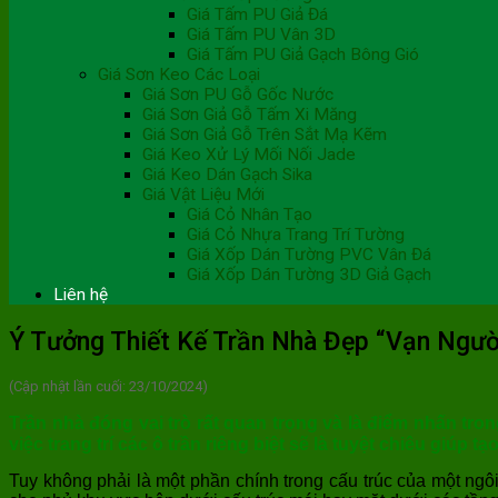
Giá Tấm PU Giả Đá
Giá Tấm PU Vân 3D
Giá Tấm PU Giả Gạch Bông Gió
Giá Sơn Keo Các Loại
Giá Sơn PU Gỗ Gốc Nước
Giá Sơn Giả Gỗ Tấm Xi Măng
Giá Sơn Giả Gỗ Trên Sắt Mạ Kẽm
Giá Keo Xử Lý Mối Nối Jade
Giá Keo Dán Gạch Sika
Giá Vật Liệu Mới
Giá Cỏ Nhân Tạo
Giá Cỏ Nhựa Trang Trí Tường
Giá Xốp Dán Tường PVC Vân Đá
Giá Xốp Dán Tường 3D Giả Gạch
Liên hệ
Ý Tưởng Thiết Kế Trần Nhà Đẹp “Vạn Ngườ
(Cập nhật lần cuối: 23/10/2024)
Trần nhà đóng vai trò rất quan trọng và là điểm nhấn tron
việc trang trí các ô trần riêng biệt sẽ là tuyệt chiêu giúp
Tuy không phải là một phần chính trong cấu trúc của một ngôi