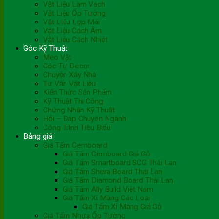
Vật Liệu Làm Vách
Vật Liệu Ốp Tường
Vật LIệu Lợp Mái
Vật Liệu Cách Âm
Vật Liệu Cách Nhiệt
Góc Kỹ Thuật
Mẹo Vặt
Góc Tự Decor
Chuyện Xây Nhà
Tư Vấn Vật Liệu
Kiến Thức Sản Phẩm
Kỹ Thuật Thi Công
Chứng Nhận Kỹ Thuật
Hỏi – Đáp Chuyên Ngành
Công Trình Tiêu Biểu
Bảng giá
Giá Tấm Cemboard
Giá Tấm Cemboard Giả Gỗ
Giá Tấm Smartboard SCG Thái Lan
Giá Tấm Shera Board Thái Lan
Giá Tấm Diamond Board Thái Lan
Giá Tấm Ally Build Việt Nam
Giá Tấm Xi Măng Các Loại
Giá Tấm Xi Măng Giả Gỗ
Giá Tấm Nhựa Ốp Tường