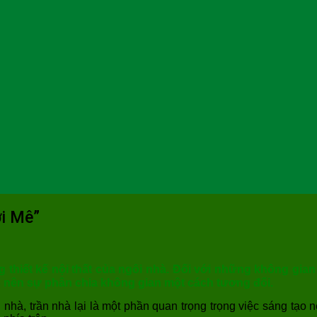
i Mê”
g thiết kế nội thất của ngôi nhà. Đối với những không gian
 tạo nên sự phân chia không gian một cách tương đối.
 nhà, trần nhà lại là một phần quan trọng trọng việc sáng tạo 