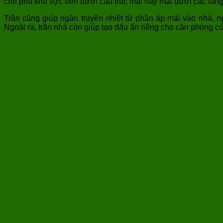
che phủ khu vực bên dưới cấu trúc mái hay mặt dưới các tầng 
Trần cũng giúp ngăn truyền nhiệt từ phần áp mái vào nhà, n
Ngoài ra, trần nhà còn giúp tạo dấu ấn riêng cho căn phòng c