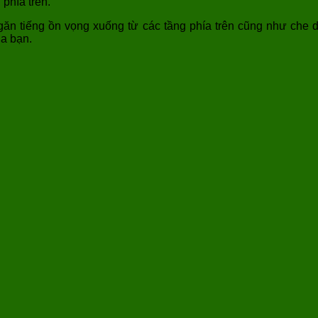
phía trên.
găn tiếng ồn vọng xuống từ các tầng phía trên cũng như che 
ủa bạn.