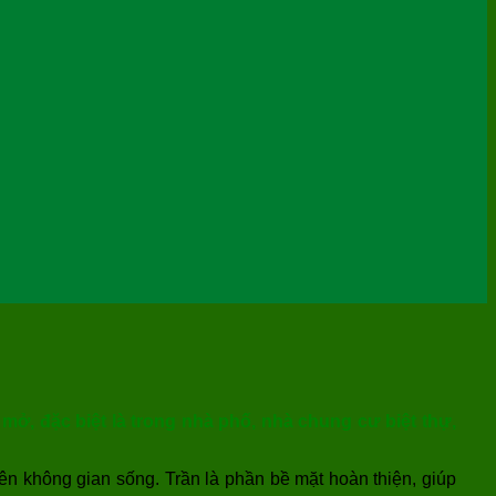
 mở, đặc biệt là trong nhà phố, nhà chung cư biệt thự,
nên không gian sống. Trần là phần bề mặt hoàn thiện, giúp