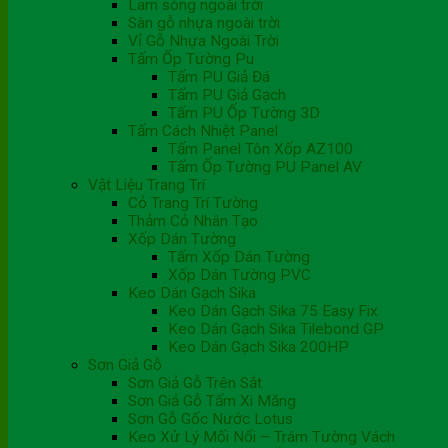
Lam sóng ngoài trời
Sàn gỗ nhựa ngoài trời
Vỉ Gỗ Nhựa Ngoài Trời
Tấm Ốp Tường Pu
Tấm PU Giả Đá
Tấm PU Giả Gạch
Tấm PU Ốp Tường 3D
Tấm Cách Nhiệt Panel
Tấm Panel Tôn Xốp AZ100
Tấm Ốp Tường PU Panel AV
Vật Liệu Trang Trí
Cỏ Trang Trí Tường
Thảm Cỏ Nhân Tạo
Xốp Dán Tường
Tấm Xốp Dán Tường
Xốp Dán Tường PVC
Keo Dán Gạch Sika
Keo Dán Gạch Sika 75 Easy Fix
Keo Dán Gạch Sika Tilebond GP
Keo Dán Gạch Sika 200HP
Sơn Giả Gỗ
Sơn Giả Gỗ Trên Sắt
Sơn Giả Gỗ Tấm Xi Măng
Sơn Gỗ Gốc Nước Lotus
Keo Xử Lý Mối Nối – Trám Tường Vách