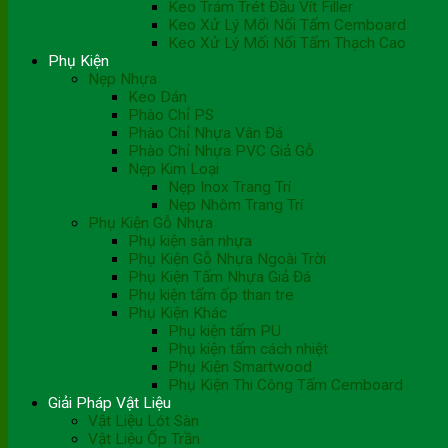
Keo Trám Trét Đầu Vít Filler
Keo Xử Lý Mối Nối Tấm Cemboard
Keo Xử Lý Mối Nối Tấm Thạch Cao
Phụ Kiện
Nẹp Nhựa
Keo Dán
Phào Chỉ PS
Phào Chỉ Nhựa Vân Đá
Phào Chỉ Nhựa PVC Giả Gỗ
Nẹp Kim Loại
Nẹp Inox Trang Trí
Nẹp Nhôm Trang Trí
Phụ Kiện Gỗ Nhựa
Phụ kiện sàn nhựa
Phụ Kiện Gỗ Nhựa Ngoài Trời
Phụ Kiện Tấm Nhựa Giả Đá
Phụ kiện tấm ốp than tre
Phụ Kiện Khác
Phụ kiện tấm PU
Phụ kiện tấm cách nhiệt
Phụ Kiện Smartwood
Phụ Kiện Thi Công Tấm Cemboard
Giải Pháp Vật Liệu
Vật Liệu Lót Sàn
Vật Liệu Ốp Trần