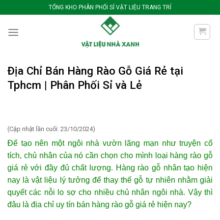
Bỏ
TỔNG KHO PHÂN PHỐI SỈ VẬT LIỆU TRANG TRÍ
qua
nội
dung
Địa Chỉ Bán Hàng Rào Gỗ Giá Rẻ tại
Tphcm | Phân Phối Sỉ và Lẻ
(Cập nhật lần cuối: 23/10/2024)
Để tạo nên một ngôi nhà vườn lãng mạn như truyện cổ
tích, chủ nhân của nó cần chọn cho mình loại hàng rào gỗ
giá rẻ với đầy đủ chất lượng. Hàng rào gỗ nhân tạo hiện
nay là vật liệu lý tưởng để thay thế gỗ tự nhiên nhằm giải
quyết các nỗi lo sợ cho nhiều chủ nhân ngôi nhà. Vậy thì
đâu là địa chỉ uy tín bán hàng rào gỗ giá rẻ hiện nay?