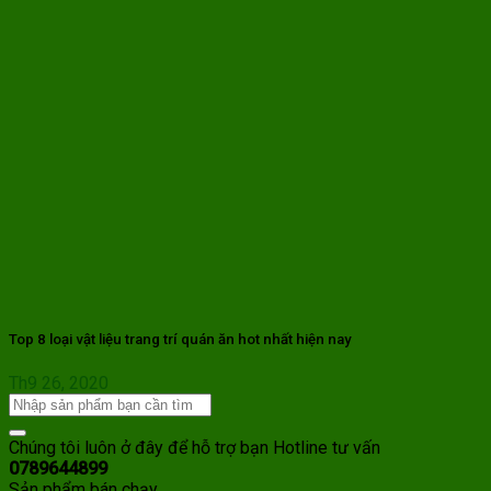
Top 8 loại vật liệu trang trí quán ăn hot nhất hiện nay
Th9 26, 2020
Chúng tôi luôn ở đây để hỗ trợ bạn
Hotline tư vấn
0789644899
Sản phẩm bán chạy