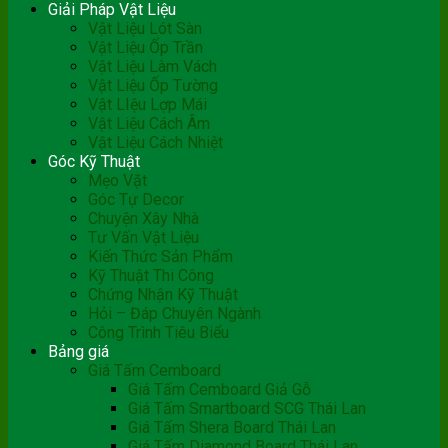
Giải Pháp Vật Liệu
Vật Liệu Lót Sàn
Vật Liệu Ốp Trần
Vật Liệu Làm Vách
Vật Liệu Ốp Tường
Vật LIệu Lợp Mái
Vật Liệu Cách Âm
Vật Liệu Cách Nhiệt
Góc Kỹ Thuật
Mẹo Vặt
Góc Tự Decor
Chuyện Xây Nhà
Tư Vấn Vật Liệu
Kiến Thức Sản Phẩm
Kỹ Thuật Thi Công
Chứng Nhận Kỹ Thuật
Hỏi – Đáp Chuyên Ngành
Công Trình Tiêu Biểu
Bảng giá
Giá Tấm Cemboard
Giá Tấm Cemboard Giả Gỗ
Giá Tấm Smartboard SCG Thái Lan
Giá Tấm Shera Board Thái Lan
Giá Tấm Diamond Board Thái Lan