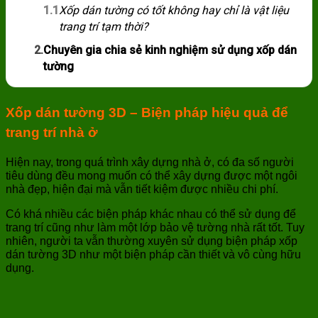
1.1
Xốp dán tường có tốt không hay chỉ là vật liệu
trang trí tạm thời?
2.
Chuyên gia chia sẻ kinh nghiệm sử dụng xốp dán
tường
Xốp dán tường 3D – Biện pháp hiệu quả để
trang trí nhà ở
Hiện nay, trong quá trình xây dựng nhà ở, có đa số người
tiêu dùng đều mong muốn có thể xây dựng được một ngôi
nhà đẹp, hiện đại mà vẫn tiết kiệm được nhiều chi phí.
Có khá nhiều các biện pháp khác nhau có thể sử dụng để
trang trí cũng như làm một lớp bảo vệ tường nhà rất tốt. Tuy
nhiên, người ta vẫn thường xuyên sử dụng biện pháp xốp
dán tường 3D như một biện pháp cần thiết và vô cùng hữu
dụng.