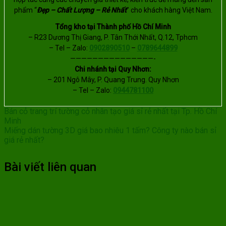
phẩm “
Đẹp – Chất Lượng – Rẻ Nhất
” cho khách hàng Việt Nam.
Tổng kho tại Thành phố Hồ Chí Minh
– R23 Dương Thị Giang, P. Tân Thới Nhất, Q.12, Tphcm
– Tel – Zalo:
0902890510
–
0789644899
———————————————-
Chi nhánh tại Quy Nhơn:
– 201 Ngô Mây, P. Quang Trung. Quy Nhơn
– Tel – Zalo:
0944781100
Bán cỏ trang trí tường cỏ nhân tạo giá sỉ rẻ nhất tại Tp. Hồ Chí
Minh
Miếng dán tường 3D giá bao nhiêu 1 tấm? Công ty nào bán sỉ
giá rẻ nhất?
Bài viết liên quan