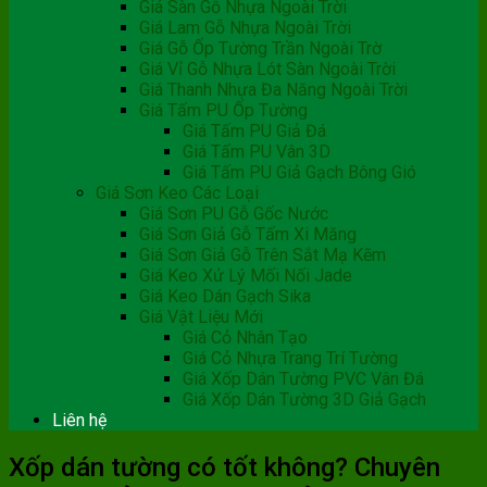
Giá Sàn Gỗ Nhựa Ngoài Trời
Giá Lam Gỗ Nhựa Ngoài Trời
Giá Gỗ Ốp Tường Trần Ngoài Trờ
Giá Vỉ Gỗ Nhựa Lót Sàn Ngoài Trời
Giá Thanh Nhựa Đa Năng Ngoài Trời
Giá Tấm PU Ốp Tường
Giá Tấm PU Giả Đá
Giá Tấm PU Vân 3D
Giá Tấm PU Giả Gạch Bông Gió
Giá Sơn Keo Các Loại
Giá Sơn PU Gỗ Gốc Nước
Giá Sơn Giả Gỗ Tấm Xi Măng
Giá Sơn Giả Gỗ Trên Sắt Mạ Kẽm
Giá Keo Xử Lý Mối Nối Jade
Giá Keo Dán Gạch Sika
Giá Vật Liệu Mới
Giá Cỏ Nhân Tạo
Giá Cỏ Nhựa Trang Trí Tường
Giá Xốp Dán Tường PVC Vân Đá
Giá Xốp Dán Tường 3D Giả Gạch
Liên hệ
Xốp dán tường có tốt không? Chuyên