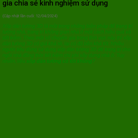
gia chia sẻ kinh nghiệm sử dụng
(Cập nhật lần cuối: 12/04/2024)
Xốp dán tường 3D là một trong những biện pháp để trang trí
tường nhà, trang trí không gian nhà ở một cách hiệu quả và
tiết kiệm. Theo một số chuyên gia trong lĩnh vực này thì xốp
dán tường 3D có giá khá rẻ, lại có độ bền khá tốt. Nhiều
người tiêu dùng sử dụng xốp dán tường 3D để trang trí cho
ngôi nhà đồng thời tiết kiệm chi phí xây dựng nhà ở. Tuy
nhiên, liệu
xốp dán tường có tốt không
?