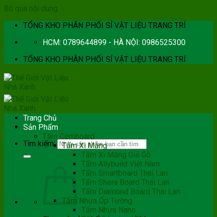
Bỏ qua nội dung
TỔNG KHO PHÂN PHỐI SỈ VẬT LIỆU TRANG TRÍ
HCM: 0789644899 - HÀ NỘI: 0986525300
TỔNG KHO PHÂN PHỐI SỈ VẬT LIỆU TRANG TRÍ
Trang Chủ
Sản Phẩm
Tấm Cemboard
Tìm kiếm:
Tấm Xi Măng
Tấm Xi Măng Giả Gỗ
Tấm Allybuild Việt Nam
Tấm Smartboard Thái Lan
Tấm Shera Board Thái Lan
Tấm Diamond Board Thái Lan
Tấm Nhựa Ốp Tường
Tấm Nhựa Nano