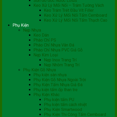
Sơn Gỗ Gốc Nước Lotus
Keo Xử Lý Mối Nối – Trám Tường Vách
Keo Trám Trét Đầu Vít Filler
Keo Xử Lý Mối Nối Tấm Cemboard
Keo Xử Lý Mối Nối Tấm Thạch Cao
Phụ Kiện
Nẹp Nhựa
Keo Dán
Phào Chỉ PS
Phào Chỉ Nhựa Vân Đá
Phào Chỉ Nhựa PVC Giả Gỗ
Nẹp Kim Loại
Nẹp Inox Trang Trí
Nẹp Nhôm Trang Trí
Phụ Kiện Gỗ Nhựa
Phụ kiện sàn nhựa
Phụ Kiện Gỗ Nhựa Ngoài Trời
Phụ Kiện Tấm Nhựa Giả Đá
Phụ kiện tấm ốp than tre
Phụ Kiện Khác
Phụ kiện tấm PU
Phụ kiện tấm cách nhiệt
Phụ Kiện Smartwood
Phụ Kiện Thi Công Tấm Cemboard