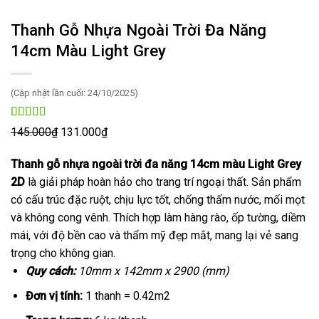
Thanh Gỗ Nhựa Ngoài Trời Đa Năng
14cm Màu Light Grey
(Cập nhật lần cuối: 24/10/2025)
4.96
55
trên 5
Giá
Giá
145.000
₫
131.000
₫
dựa trên
gốc
hiện
đánh giá
Thanh gỗ nhựa ngoài trời đa năng 14cm màu Light Grey
là:
tại
2D
là giải pháp hoàn hảo cho trang trí ngoại thất. Sản phẩm
145.000₫.
là:
có cấu trúc đặc ruột, chịu lực tốt, chống thấm nước, mối mọt
131.000₫.
và không cong vênh. Thích hợp làm hàng rào, ốp tường, diềm
mái, với độ bền cao và thẩm mỹ đẹp mắt, mang lại vẻ sang
trọng cho không gian.
Quy cách:
10mm x 142mm x 2900 (mm)
Đơn vị tính:
1 thanh = 0.42m2