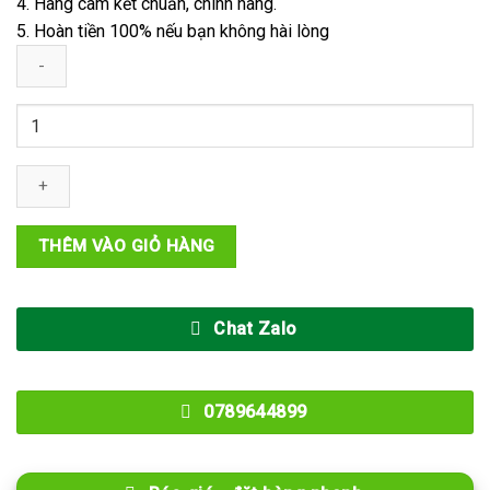
4. Hàng cam kết chuẩn, chính hãng.
5. Hoàn tiền 100% nếu bạn không hài lòng
Thanh
Gỗ
Nhựa
Ngoài
Trời
Đa
THÊM VÀO GIỎ HÀNG
Năng
14cm
Màu
Chat Zalo
Light
Grey
số
0789644899
lượng