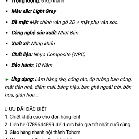
Trọng lượng:
6 kg/thanh
Màu sắc: Light Grey
Bề mặt:
Mặt chính vân gỗ 2D + mặt phụ vân sọc
.
Công nghệ sản xuất:
Nhật Bản.
Xuất xứ:
Nhập khẩu
Chất liệu:
Nhựa Composite (WPC)
Bảo hành:
10 Năm
►
Ứng dụng:
Làm hàng rào, cổng rào, ốp tường ban công,
mặt tiền nhà, diềm mái, bảng hiệu, bàn ghế ngoài trời, bồn
hoa, giàn hoa…
ƯU ĐÃI ĐẶC BIỆT
1. Chiết khấu cao cho đơn hàng lớn!
2. Liên hệ 0789644899 để được báo giá tốt nhất cuối cùng.
3. Giao hàng nhanh nội thành Tphcm