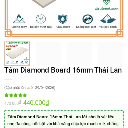
Tấm Diamond Board 16mm Thái Lan
(Cập nhật lần cuối: 29/04/2026)
Giá
440.000
₫
Giá
₫
4.93
45
trên 5
470.000
gốc
hiện
dựa trên
là:
tại
đánh giá
470.000₫.
là:
Tấm Diamond Board 16mm Thái Lan lót sàn
là vật liệu
440.000₫.
nhẹ đa năng, nổi bật với khả năng chịu lực mạnh mẽ, chống