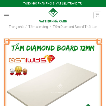
Bỏ
TỔNG KHO PHÂN PHỐI SỈ VẬT LIỆU TRANG TRÍ
qua
nội
dung
Trang chủ
/
Tấm xi măng
/
Tấm Diamond Board Thái Lan