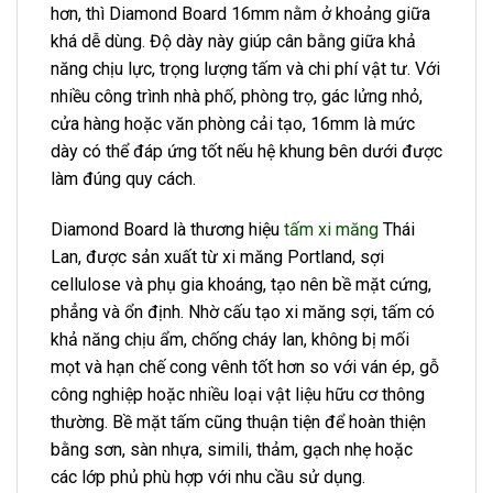
hơn, thì Diamond Board 16mm nằm ở khoảng giữa
khá dễ dùng. Độ dày này giúp cân bằng giữa khả
năng chịu lực, trọng lượng tấm và chi phí vật tư. Với
nhiều công trình nhà phố, phòng trọ, gác lửng nhỏ,
cửa hàng hoặc văn phòng cải tạo, 16mm là mức
dày có thể đáp ứng tốt nếu hệ khung bên dưới được
làm đúng quy cách.
Diamond Board là thương hiệu
tấm xi măng
Thái
Lan, được sản xuất từ xi măng Portland, sợi
cellulose và phụ gia khoáng, tạo nên bề mặt cứng,
phẳng và ổn định. Nhờ cấu tạo xi măng sợi, tấm có
khả năng chịu ẩm, chống cháy lan, không bị mối
mọt và hạn chế cong vênh tốt hơn so với ván ép, gỗ
công nghiệp hoặc nhiều loại vật liệu hữu cơ thông
thường. Bề mặt tấm cũng thuận tiện để hoàn thiện
bằng sơn, sàn nhựa, simili, thảm, gạch nhẹ hoặc
các lớp phủ phù hợp với nhu cầu sử dụng.