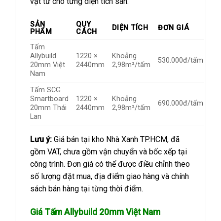
vật tư cho từng diện tích sàn.
SẢN
QUY
DIỆN TÍCH
ĐƠN GIÁ
PHẨM
CÁCH
Tấm
Allybuild
1220 ×
Khoảng
530.000đ/tấm
20mm Việt
2440mm
2,98m²/tấm
Nam
Tấm SCG
Smartboard
1220 ×
Khoảng
690.000đ/tấm
20mm Thái
2440mm
2,98m²/tấm
Lan
Lưu ý:
Giá bán tại kho Nhà Xanh TP.HCM, đã
gồm VAT, chưa gồm vận chuyển và bốc xếp tại
công trình. Đơn giá có thể được điều chỉnh theo
số lượng đặt mua, địa điểm giao hàng và chính
sách bán hàng tại từng thời điểm.
Giá Tấm Allybuild 20mm Việt Nam