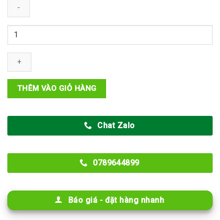
Tấm
Cemboard
20mm
Lót
Sàn
Nhà
THÊM VÀO GIỎ HÀNG
Xưởng
Sàn
Chịu
Chat Zalo
Lực
số
lượng
0789644899
Báo giá - đặt hàng nhanh