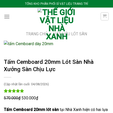
Bỏ
TỔNG KHO PHÂN PHỐI SỈ VẬT LIỆU TRANG TRÍ
qua
nội
dung
TRANG CHỦ
/
VẬT LIỆU LÓT SÀN
Tấm Cemboard 20mm Lót Sàn Nhà
Xưởng Sàn Chịu Lực
(Cập nhật lần cuối: 04/08/2026)
4.99
305
trên 5
570.000
₫
Giá
530.000
₫
Giá
dựa trên
gốc
hiện
đánh giá
Tấm Cemboard 20mm lót sàn
tại Nhà Xanh hiện có hai lựa
là:
tại