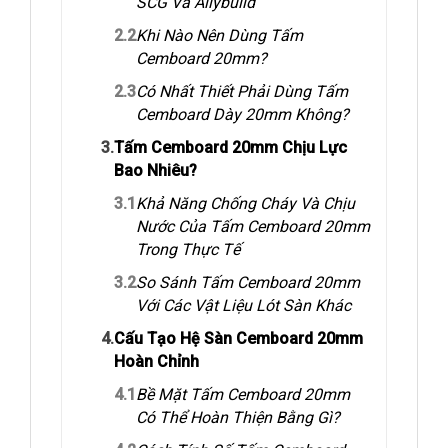
SCG Và Allybuild
2.2
Khi Nào Nên Dùng Tấm
Cemboard 20mm?
2.3
Có Nhất Thiết Phải Dùng Tấm
Cemboard Dày 20mm Không?
3.
Tấm Cemboard 20mm Chịu Lực
Bao Nhiêu?
3.1
Khả Năng Chống Cháy Và Chịu
Nước Của Tấm Cemboard 20mm
Trong Thực Tế
3.2
So Sánh Tấm Cemboard 20mm
Với Các Vật Liệu Lót Sàn Khác
4.
Cấu Tạo Hệ Sàn Cemboard 20mm
Hoàn Chỉnh
4.1
Bề Mặt Tấm Cemboard 20mm
Có Thể Hoàn Thiện Bằng Gì?