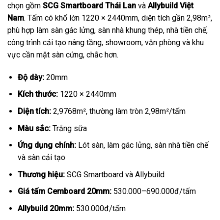
chọn gồm
SCG Smartboard Thái Lan
và
Allybuild Việt
570.000₫.
là:
Nam
. Tấm có khổ lớn 1220 × 2440mm, diện tích gần 2,98m²,
530.000₫.
phù hợp làm sàn gác lửng, sàn nhà khung thép, nhà tiền chế,
công trình cải tạo nâng tầng, showroom, văn phòng và khu
vực cần mặt sàn cứng, chắc hơn.
Độ dày:
20mm
Kích thước:
1220 × 2440mm
Diện tích:
2,9768m², thường làm tròn 2,98m²/tấm
Màu sắc:
Trắng sữa
Ứng dụng chính:
Lót sàn, làm gác lửng, sàn nhà tiền chế
và sàn cải tạo
Thương hiệu:
SCG Smartboard và Allybuild
Giá tấm Cemboard 20mm:
530.000–690.000đ/tấm
Allybuild 20mm:
530.000đ/tấm