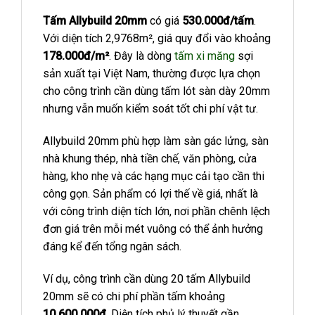
Tấm Allybuild 20mm
có giá
530.000đ/tấm
.
Với diện tích 2,9768m², giá quy đổi vào khoảng
178.000đ/m²
. Đây là dòng
tấm xi măng
sợi
sản xuất tại Việt Nam, thường được lựa chọn
cho công trình cần dùng tấm lót sàn dày 20mm
nhưng vẫn muốn kiểm soát tốt chi phí vật tư.
Allybuild 20mm phù hợp làm sàn gác lửng, sàn
nhà khung thép, nhà tiền chế, văn phòng, cửa
hàng, kho nhẹ và các hạng mục cải tạo cần thi
công gọn. Sản phẩm có lợi thế về giá, nhất là
với công trình diện tích lớn, nơi phần chênh lệch
đơn giá trên mỗi mét vuông có thể ảnh hưởng
đáng kể đến tổng ngân sách.
Ví dụ, công trình cần dùng 20 tấm Allybuild
20mm sẽ có chi phí phần tấm khoảng
10.600.000đ
. Diện tích phủ lý thuyết gần