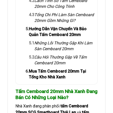
4.2
Cách Tính Số Tấm Cemboard
20mm Cho Công Trình
4.3
Tổng Chi Phí Làm Sàn Cemboard
20mm Gồm Những Gì?
5.
Hướng Dẫn Vận Chuyển Và Bảo
Quản Tấm Cemboard 20mm
5.1
Những Lỗi Thường Gặp Khi Làm
Sàn Cemboard 20mm
5.2
Câu Hỏi Thường Gặp Về Tấm
Cemboard 20mm
6.
Mua Tấm Cemboard 20mm Tại
Tổng Kho Nhà Xanh
Tấm Cemboard 20mm Nhà Xanh Đang
Bán Có Những Loại Nào?
Nhà Xanh đang phân phối
tấm Cemboard
20mm SCG Smartboard Thái Lan
và
tấm