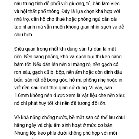
nâu trung tính dễ phối với giường, tủ, bàn làm việc
và nội thất phổ thông. Đây là lựa chọn khá hợp với
nhà trọ, căn hộ cho thuê hoặc phòng ngủ cần cải
tạo nhanh mà vẫn muốn không gian nhìn sạch và dễ
chịu hơn.
Điều quan trọng nhất khi dùng sàn tự dán là mặt
nền. Nền càng phẳng, khô và sạch bụi thì keo càng
bám tốt. Nếu dán lên nền xi măng rỗ, nền gạch có
ron sâu, gạch cũ bị bộp, nền ẩm hoặc còn dính dầu
bẩn, sàn rất dễ bong góc, hở mí, phồng nhẹ hoặc in
vết nền sau một thời gian sử dụng. Vì vậy, sàn
1.6mm không nên được xem là vật liệu che nền xấu;
nó chỉ phát huy tốt khi nền đã tương đối ổn.
Về khả năng chống nước, bề mặt sàn có thể lau chùi
hằng ngày và chịu ẩm sinh hoạt ở mức cơ bản.
Nhưng lớp keo phía dưới không phù hợp với môi