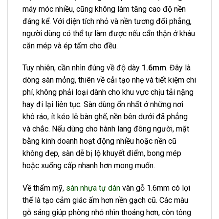
máy móc nhiều, cũng không làm tăng cao độ nền
đáng kể. Với diện tích nhỏ và nền tương đối phẳng,
người dùng có thể tự làm được nếu cẩn thận ở khâu
căn mép và ép tấm cho đều.
Tuy nhiên, cần nhìn đúng về độ dày
1.6mm
. Đây là
dòng sàn mỏng, thiên về cải tạo nhẹ và tiết kiệm chi
phí, không phải loại dành cho khu vực chịu tải nặng
hay đi lại liên tục. Sàn dùng ổn nhất ở những nơi
khô ráo, ít kéo lê bàn ghế, nền bên dưới đã phẳng
và chắc. Nếu dùng cho hành lang đông người, mặt
bằng kinh doanh hoạt động nhiều hoặc nền cũ
không đẹp, sàn dễ bị lộ khuyết điểm, bong mép
hoặc xuống cấp nhanh hơn mong muốn.
Về thẩm mỹ,
sàn nhựa tự dán
vân gỗ 1.6mm có lợi
thế là tạo cảm giác ấm hơn nền gạch cũ. Các màu
gỗ sáng giúp phòng nhỏ nhìn thoáng hơn, còn tông