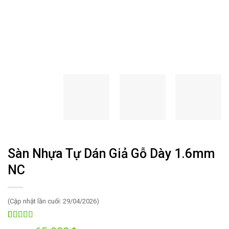
Sàn Nhựa Tự Dán Giả Gỗ Dày 1.6mm
NC
(Cập nhật lần cuối: 29/04/2026)
5.00
31
trên 5
Giá
Giá