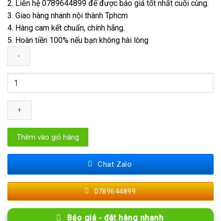
2. Liên hệ 0789644899 để được báo giá tốt nhất cuối cùng.
3. Giao hàng nhanh nội thành Tphcm
4. Hàng cam kết chuẩn, chính hãng.
5. Hoàn tiền 100% nếu bạn không hài lòng
Sàn
Nhựa
Tự
Dán
Giả
Gỗ
Thêm vào giỏ hàng
Dày
1.6mm
Chat Zalo
NC
số
0789644899
lượng
Báo giá - đặt hàng nhanh