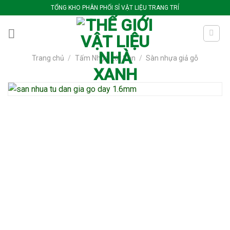
Bỏ
TỔNG KHO PHÂN PHỐI SỈ VẬT LIỆU TRANG TRÍ
qua
nội
dung
Trang chủ
/
Tấm Nhựa Lót Sàn
/
Sàn nhựa giả gỗ