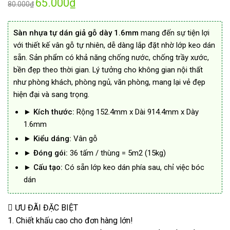
65.000
₫
80.000
₫
dựa trên
gốc
hiện
đánh giá
là:
tại
Sàn nhựa tự dán giả gỗ dày 1.6mm
mang đến sự tiện lợi
80.000₫.
là:
65.000₫.
với thiết kế vân gỗ tự nhiên, dễ dàng lắp đặt nhờ lớp keo dán
sẵn. Sản phẩm có khả năng chống nước, chống trầy xước,
bền đẹp theo thời gian. Lý tưởng cho không gian nội thất
như phòng khách, phòng ngủ, văn phòng, mang lại vẻ đẹp
hiện đại và sang trọng.
►
Kích thước:
Rộng 152.4mm x Dài 914.4mm x Dày
1.6mm
►
Kiểu dáng:
Vân gỗ
►
Đóng gói:
36 tấm / thùng = 5m2 (15kg)
►
Cấu tạo:
Có sẵn lớp keo dán phía sau, chỉ việc bóc
dán
ƯU ĐÃI ĐẶC BIỆT
1. Chiết khấu cao cho đơn hàng lớn!