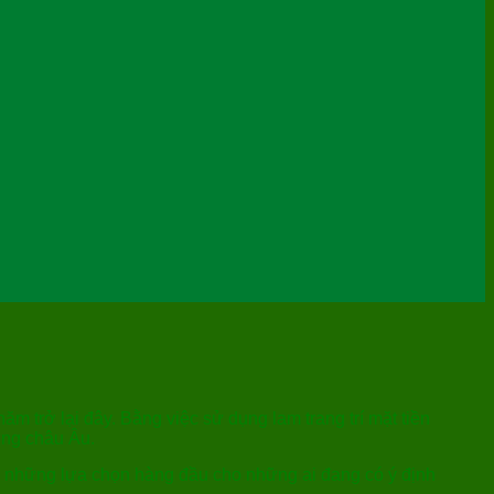
ăm trở lại đây. Bằng việc sử dụng lam trang trí mặt tiền
ớng châu Âu.
ng những lựa chọn hàng đầu cho những ai đang có ý định