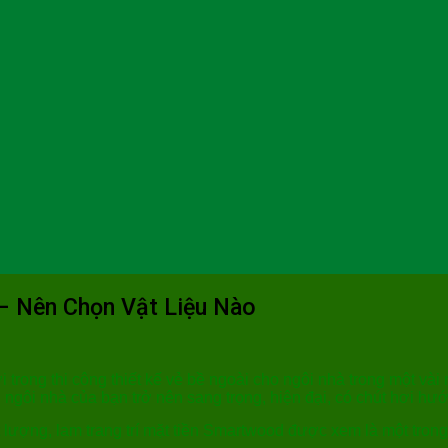
 – Nên Chọn Vật Liệu Nào
rong thi công thiết kế vẻ bề ngoài cho ngôi nhà trong một vài n
ngôi nhà của bạn trở nên sang trọng, hiện đại, có chút hơi hư
 lượng, lam trang trí mặt tiền Smartwood được xem là một tro