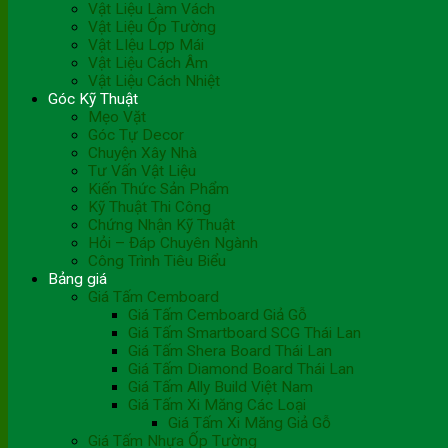
Vật Liệu Làm Vách
Vật Liệu Ốp Tường
Vật LIệu Lợp Mái
Vật Liệu Cách Âm
Vật Liệu Cách Nhiệt
Góc Kỹ Thuật
Mẹo Vặt
Góc Tự Decor
Chuyện Xây Nhà
Tư Vấn Vật Liệu
Kiến Thức Sản Phẩm
Kỹ Thuật Thi Công
Chứng Nhận Kỹ Thuật
Hỏi – Đáp Chuyên Ngành
Công Trình Tiêu Biểu
Bảng giá
Giá Tấm Cemboard
Giá Tấm Cemboard Giả Gỗ
Giá Tấm Smartboard SCG Thái Lan
Giá Tấm Shera Board Thái Lan
Giá Tấm Diamond Board Thái Lan
Giá Tấm Ally Build Việt Nam
Giá Tấm Xi Măng Các Loại
Giá Tấm Xi Măng Giả Gỗ
Giá Tấm Nhựa Ốp Tường