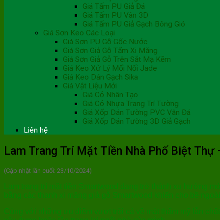
Giá Tấm PU Giả Đá
Giá Tấm PU Vân 3D
Giá Tấm PU Giả Gạch Bông Gió
Giá Sơn Keo Các Loại
Giá Sơn PU Gỗ Gốc Nước
Giá Sơn Giả Gỗ Tấm Xi Măng
Giá Sơn Giả Gỗ Trên Sắt Mạ Kẽm
Giá Keo Xử Lý Mối Nối Jade
Giá Keo Dán Gạch Sika
Giá Vật Liệu Mới
Giá Cỏ Nhân Tạo
Giá Cỏ Nhựa Trang Trí Tường
Giá Xốp Dán Tường PVC Vân Đá
Giá Xốp Dán Tường 3D Giả Gạch
Liên hệ
Lam Trang Trí Mặt Tiền Nhà Phố Biệt Thự
(Cập nhật lần cuối: 23/10/2024)
Lam trang trí mặt tiền Smartwood đang trở thành xu hướng mới t
bằng các thanh xi măng giả gỗ Smartwood khiến cho bề ngoài 
Cùng với những ưu điểm vượt trội cả về mặt thẩm mỹ lẫn chất