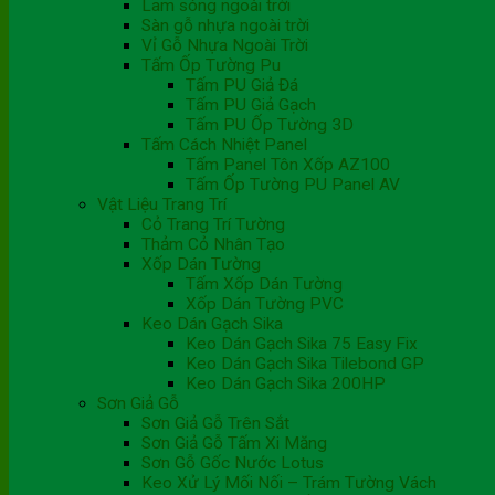
Lam sóng ngoài trời
Sàn gỗ nhựa ngoài trời
Vỉ Gỗ Nhựa Ngoài Trời
Tấm Ốp Tường Pu
Tấm PU Giả Đá
Tấm PU Giả Gạch
Tấm PU Ốp Tường 3D
Tấm Cách Nhiệt Panel
Tấm Panel Tôn Xốp AZ100
Tấm Ốp Tường PU Panel AV
Vật Liệu Trang Trí
Cỏ Trang Trí Tường
Thảm Cỏ Nhân Tạo
Xốp Dán Tường
Tấm Xốp Dán Tường
Xốp Dán Tường PVC
Keo Dán Gạch Sika
Keo Dán Gạch Sika 75 Easy Fix
Keo Dán Gạch Sika Tilebond GP
Keo Dán Gạch Sika 200HP
Sơn Giả Gỗ
Sơn Giả Gỗ Trên Sắt
Sơn Giả Gỗ Tấm Xi Măng
Sơn Gỗ Gốc Nước Lotus
Keo Xử Lý Mối Nối – Trám Tường Vách