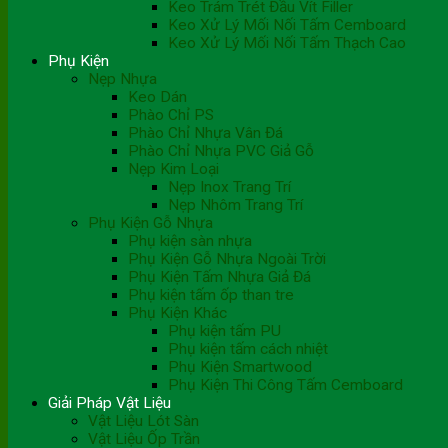
Keo Trám Trét Đầu Vít Filler
Keo Xử Lý Mối Nối Tấm Cemboard
Keo Xử Lý Mối Nối Tấm Thạch Cao
Phụ Kiện
Nẹp Nhựa
Keo Dán
Phào Chỉ PS
Phào Chỉ Nhựa Vân Đá
Phào Chỉ Nhựa PVC Giả Gỗ
Nẹp Kim Loại
Nẹp Inox Trang Trí
Nẹp Nhôm Trang Trí
Phụ Kiện Gỗ Nhựa
Phụ kiện sàn nhựa
Phụ Kiện Gỗ Nhựa Ngoài Trời
Phụ Kiện Tấm Nhựa Giả Đá
Phụ kiện tấm ốp than tre
Phụ Kiện Khác
Phụ kiện tấm PU
Phụ kiện tấm cách nhiệt
Phụ Kiện Smartwood
Phụ Kiện Thi Công Tấm Cemboard
Giải Pháp Vật Liệu
Vật Liệu Lót Sàn
Vật Liệu Ốp Trần