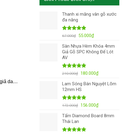
Thanh xi măng vân gỗ xước
đa năng
Được xếp
Giá
Giá
55.000
₫
67.000
₫
hạng
5.00
gốc
hiện
5 sao
Sàn Nhựa Hèm Khóa 4mm
là:
tại
Giả Gỗ SPC Không Đế Lót
67.000₫.
là:
AV
55.000₫.
Được xếp
Giá
Giá
180.000
₫
210.000
₫
hạng
4.98
gốc
hiện
, giả da…
5 sao
Lam Sóng Bán Nguyệt Lõm
là:
tại
12mm HS
210.000₫.
là:
180.000₫.
Được xếp
Giá
Giá
156.000
₫
172.000
₫
hạng
5.00
gốc
hiện
5 sao
Tấm Diamond Board 8mm
là:
tại
Thái Lan
172.000₫.
là:
156.000₫.