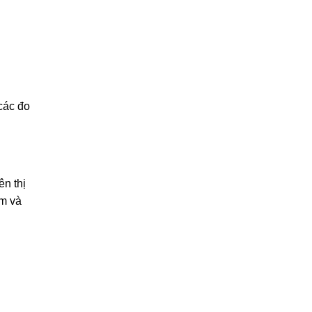
các đo
ên thị
cm và