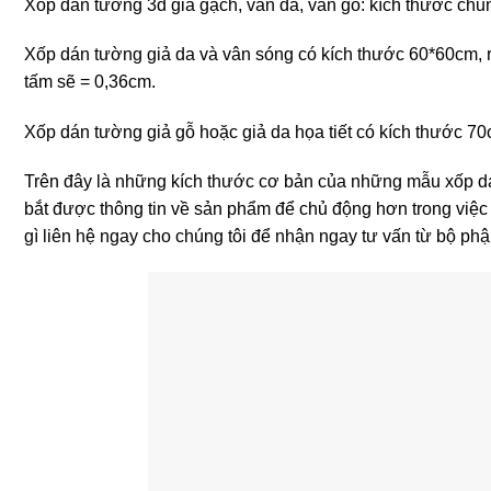
Xốp dán tường 3d giả gạch, vân đá, vân gỗ: kích thước chun
Xốp dán tường giả da và vân sóng có kích thước 60*60cm, r
tấm sẽ = 0,36cm.
Xốp dán tường giả gỗ hoặc giả da họa tiết có kích thước 70
Trên đây là những kích thước cơ bản của những mẫu xốp dá
bắt được thông tin về sản phẩm để chủ động hơn trong việc 
gì liên hệ ngay cho chúng tôi để nhận ngay tư vấn từ bộ ph