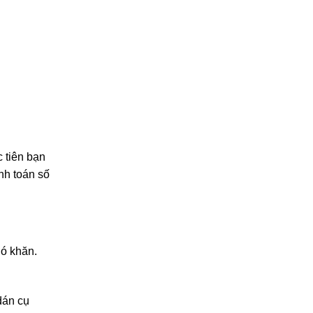
 tiên bạn
nh toán số
hó khăn.
dán cụ