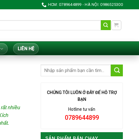
HCM: 0789644899 - HÀ NỘI: 0986525300
LIÊN HỆ
CHÚNG TÔI LUÔN Ở ĐÂY ĐỂ HỖ TRỢ
BẠN
rất nhiều
Hotline tư vấn
Kích
0789644899
hất.
SẢN PHẨM BÁN CHẠY