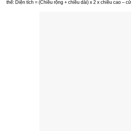
thể: Diện tích = (Chiều rộng + chiều dài) x 2 x chiều cao – c