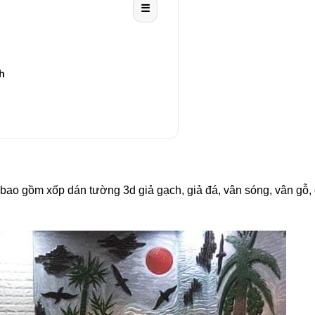
☰
h
d bao gồm xốp dán tường 3d giả gạch, giả đá, vân sóng, vân gỗ