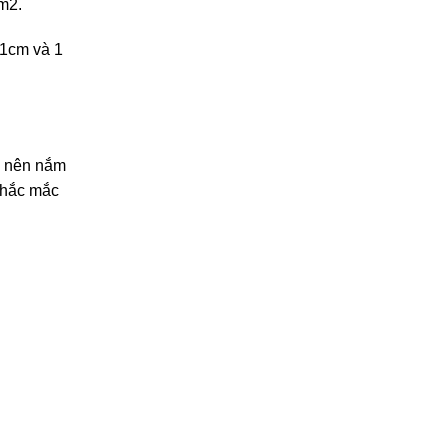
m2.
 1cm và 1
n nên nắm
 thắc mắc