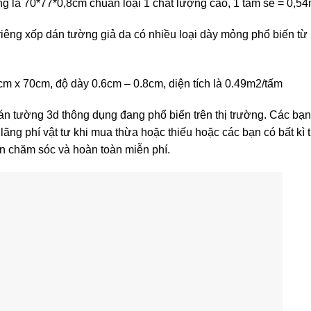
g là 70*77*0,8cm chuẩn loại 1 chất lượng cao, 1 tấm sẽ = 0,54
iêng xốp dán tường giả da có nhiều loại dày mỏng phổ biến từ
cm x 70cm, độ dày 0.6cm – 0.8cm, diện tích là 0.49m2/tấm
n tường 3d thông dụng đang phổ biến trên thị trường. Các bạ
lãng phí vật tư khi mua thừa hoặc thiếu hoặc các bạn có bất kì
ận chăm sóc và hoàn toàn miễn phí.