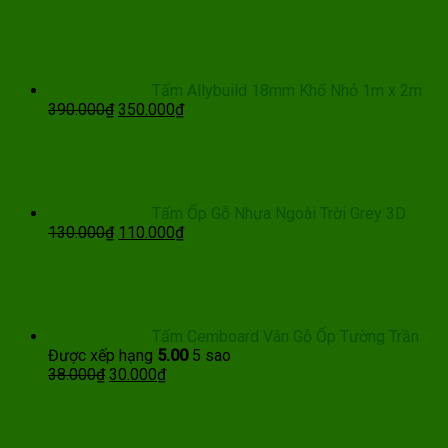
gốc
hiện
là:
tại
28.000₫.
là:
22.000₫.
Tấm Allybuild 18mm Khổ Nhỏ 1m x 2m
Giá
Giá
390.000
₫
350.000
₫
gốc
hiện
là:
tại
390.000₫.
là:
350.000₫.
Tấm Ốp Gỗ Nhựa Ngoài Trời Grey 3D
Giá
Giá
130.000
₫
110.000
₫
gốc
hiện
là:
tại
130.000₫.
là:
110.000₫.
Tấm Cemboard Vân Gỗ Ốp Tường Trần
Được xếp hạng
5.00
5 sao
Giá
Giá
38.000
₫
30.000
₫
gốc
hiện
là:
tại
38.000₫.
là: