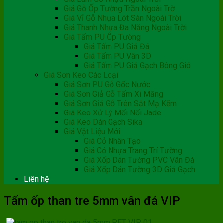
Giá Gỗ Ốp Tường Trần Ngoài Trờ
Giá Vỉ Gỗ Nhựa Lót Sàn Ngoài Trời
Giá Thanh Nhựa Đa Năng Ngoài Trời
Giá Tấm PU Ốp Tường
Giá Tấm PU Giả Đá
Giá Tấm PU Vân 3D
Giá Tấm PU Giả Gạch Bông Gió
Giá Sơn Keo Các Loại
Giá Sơn PU Gỗ Gốc Nước
Giá Sơn Giả Gỗ Tấm Xi Măng
Giá Sơn Giả Gỗ Trên Sắt Mạ Kẽm
Giá Keo Xử Lý Mối Nối Jade
Giá Keo Dán Gạch Sika
Giá Vật Liệu Mới
Giá Cỏ Nhân Tạo
Giá Cỏ Nhựa Trang Trí Tường
Giá Xốp Dán Tường PVC Vân Đá
Giá Xốp Dán Tường 3D Giả Gạch
Liên hệ
Tấm ốp than tre 5mm vân đá VIP