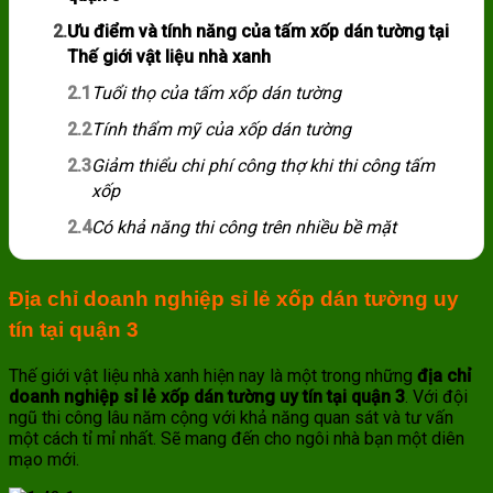
2.
Ưu điểm và tính năng của tấm xốp dán tường tại
Thế giới vật liệu nhà xanh
2.1
Tuổi thọ của tấm xốp dán tường
2.2
Tính thẩm mỹ của xốp dán tường
2.3
Giảm thiểu chi phí công thợ khi thi công tấm
xốp
2.4
Có khả năng thi công trên nhiều bề mặt
Địa chỉ doanh nghiệp sỉ lẻ xốp dán tường uy
tín tại quận 3
Thế giới vật liệu nhà xanh hiện nay là một trong những
địa chỉ
doanh nghiệp sỉ lẻ xốp dán tường uy tín tại quận 3
. Với đội
ngũ thi công lâu năm cộng với khả năng quan sát và tư vấn
một cách tỉ mỉ nhất. Sẽ mang đến cho ngôi nhà bạn một diên
mạo mới.