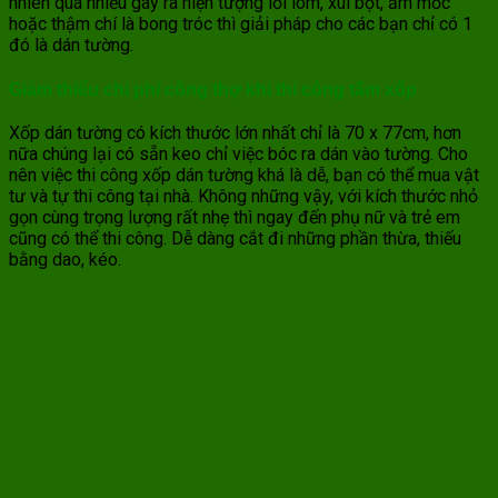
nhiên quá nhiều gây ra hiện tượng lồi lõm, xùi bọt, ẩm mốc
hoặc thậm chí là bong tróc thì giải pháp cho các bạn chỉ có 1
đó là dán tường.
Giảm thiểu chi phí công thợ khi thi công tấm xốp
Xốp dán tường có kích thước lớn nhất chỉ là 70 x 77cm, hơn
nữa chúng lại có sẵn keo chỉ việc bóc ra dán vào tường. Cho
nên việc thi công xốp dán tường khá là dễ, bạn có thể mua vật
tư và tự thi công tại nhà. Không những vậy, với kích thước nhỏ
gọn cùng trọng lượng rất nhẹ thì ngay đến phụ nữ và trẻ em
cũng có thể thi công. Dễ dàng cắt đi những phần thừa, thiếu
bằng dao, kéo.