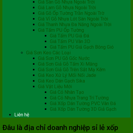
Giá Sàn Gỗ Nhựa Ngoài Trời
Giá Lam Gỗ Nhựa Ngoài Trời
Giá Gỗ Ốp Tường Trần Ngoài Trờ
Giá Vỉ Gỗ Nhựa Lót Sàn Ngoài Trời
Giá Thanh Nhựa Đa Năng Ngoài Trời
Giá Tấm PU Ốp Tường
Giá Tấm PU Giả Đá
Giá Tấm PU Vân 3D
Giá Tấm PU Giả Gạch Bông Gió
Giá Sơn Keo Các Loại
Giá Sơn PU Gỗ Gốc Nước
Giá Sơn Giả Gỗ Tấm Xi Măng
Giá Sơn Giả Gỗ Trên Sắt Mạ Kẽm
Giá Keo Xử Lý Mối Nối Jade
Giá Keo Dán Gạch Sika
Giá Vật Liệu Mới
Giá Cỏ Nhân Tạo
Giá Cỏ Nhựa Trang Trí Tường
Giá Xốp Dán Tường PVC Vân Đá
Giá Xốp Dán Tường 3D Giả Gạch
Liên hệ
Đâu là địa chỉ doanh nghiệp sỉ lẻ xốp