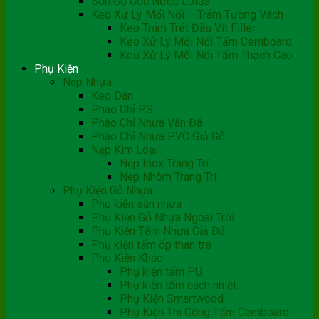
Sơn Gỗ Gốc Nước Lotus
Keo Xử Lý Mối Nối – Trám Tường Vách
Keo Trám Trét Đầu Vít Filler
Keo Xử Lý Mối Nối Tấm Cemboard
Keo Xử Lý Mối Nối Tấm Thạch Cao
Phụ Kiện
Nẹp Nhựa
Keo Dán
Phào Chỉ PS
Phào Chỉ Nhựa Vân Đá
Phào Chỉ Nhựa PVC Giả Gỗ
Nẹp Kim Loại
Nẹp Inox Trang Trí
Nẹp Nhôm Trang Trí
Phụ Kiện Gỗ Nhựa
Phụ kiện sàn nhựa
Phụ Kiện Gỗ Nhựa Ngoài Trời
Phụ Kiện Tấm Nhựa Giả Đá
Phụ kiện tấm ốp than tre
Phụ Kiện Khác
Phụ kiện tấm PU
Phụ kiện tấm cách nhiệt
Phụ Kiện Smartwood
Phụ Kiện Thi Công Tấm Cemboard