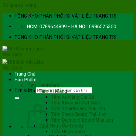
Bỏ qua nội dung
TỔNG KHO PHÂN PHỐI SỈ VẬT LIỆU TRANG TRÍ
HCM: 0789644899 - HÀ NỘI: 0986525300
TỔNG KHO PHÂN PHỐI SỈ VẬT LIỆU TRANG TRÍ
Trang Chủ
Sản Phẩm
Tấm Cemboard
Tìm kiếm:
Tấm Xi Măng
Tấm Xi Măng Giả Gỗ
Tấm Allybuild Việt Nam
Tấm Smartboard Thái Lan
Tấm Shera Board Thái Lan
Tấm Diamond Board Thái Lan
Tấm Nhựa Ốp Tường
Tấm Nhựa Nano