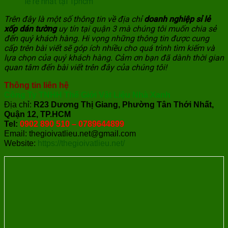
lẻ rẻ nhất tại Tphcm
Trên đây là một số thông tin về địa chỉ
doanh nghiệp sỉ lẻ
xốp dán tường
uy tín tại quận 3 mà chúng tôi muốn chia sẻ
đến quý khách hàng. Hi vọng những thông tin được cung
cấp trên bài viết sẽ góp ích nhiều cho quá trình tìm kiếm và
lựa chọn của quý khách hàng. Cảm ơn bạn đã dành thời gian
quan tâm đến bài viết trên đây của chúng tôi!
Thông tin liên hệ
Công Ty TNHH Thế Giới Vật Liệu Nhà Xanh
Địa chỉ:
R23 Dương Thị Giang, Phường Tân Thới Nhất,
Quận 12, TP.HCM
Tel:
0902 890 510 – 0789644899
Email: thegioivatlieu.net@gmail.com
Website:
https://thegioivatlieu.net/