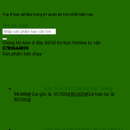
Top 8 loại vật liệu trang trí quán ăn hot nhất hiện nay
Th9 26, 2020
Chúng tôi luôn ở đây để hỗ trợ bạn
Hotline tư vấn
0789644899
Sản phẩm bán chạy
Xốp Cuộn PVC Vân Đá Dán Tường
95.000
₫
Giá gốc là: 95.000₫.
80.000
₫
Giá hiện tại là:
80.000₫.
Tấm Nhựa Vân Đá Khổ Lớn Dài 2.8m TT