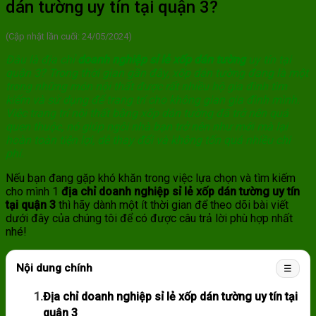
dán tường uy tín tại quận 3?
(Cập nhật lần cuối: 24/05/2024)
Đâu là địa chỉ
doanh nghiệp sỉ lẻ xốp dán tường
uy tín tại
quận 3? Trong thời gian gần đây, xốp dán tường đang là một
trong những món nội thất được rất nhiều hộ gia đình tìm
kiếm và sử dụng để trang trí cho không gian gia đình mình.
Việc trang trí nội thất bằng xốp dán tường đã trở nên quá
quen thuộc, nó giúp ngôi nhà bạn trở nên như mới mà lại
hoàn toàn tiện lợi, dễ thay đổi và không tốn quá nhiều chi
phí.
Nếu bạn đang gặp khó khăn trong việc lựa chọn và tìm kiếm
cho mình 1
địa chỉ doanh nghiệp sỉ lẻ xốp dán tường uy tín
tại quận 3
thì hãy dành một ít thời gian để theo dõi bài viết
dưới đây của chúng tôi để có được câu trả lời phù hợp nhất
nhé!
Nội dung chính
☰
1.
Địa chỉ doanh nghiệp sỉ lẻ xốp dán tường uy tín tại
quận 3