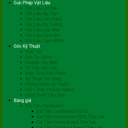
Giải Pháp Vật Liệu
Vật Liệu Lót Sàn
Vật Liệu Ốp Trần
Vật Liệu Làm Vách
Vật Liệu Ốp Tường
Vật LIệu Lợp Mái
Vật Liệu Cách Âm
Vật Liệu Cách Nhiệt
Góc Kỹ Thuật
Mẹo Vặt
Góc Tự Decor
Chuyện Xây Nhà
Tư Vấn Vật Liệu
Kiến Thức Sản Phẩm
Kỹ Thuật Thi Công
Chứng Nhận Kỹ Thuật
Hỏi – Đáp Chuyên Ngành
Công Trình Tiêu Biểu
Bảng giá
Giá Tấm Cemboard
Giá Tấm Cemboard Giả Gỗ
Giá Tấm Smartboard SCG Thái Lan
Giá Tấm Shera Board Thái Lan
Giá Tấm Diamond Board Thái Lan