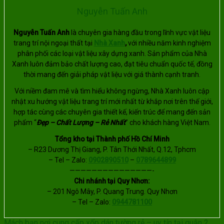
Nguyễn Tuấn Anh
Nguyễn Tuấn Anh
là chuyên gia hàng đầu trong lĩnh vực vật liệu
trang trí nội ngoại thất tại
Nhà Xanh
,
với nhiều năm kinh nghiệm
phân phối các loại vật liệu xây dựng xanh. Sản phẩm của Nhà
Xanh luôn đảm bảo chất lượng cao, đạt tiêu chuẩn quốc tế, đồng
thời mang đến giải pháp vật liệu với giá thành cạnh tranh.
Với niềm đam mê và tìm hiểu không ngừng, Nhà Xanh luôn cập
nhật xu hướng vật liệu trang trí mới nhất từ khắp nơi trên thế giới,
hợp tác cùng các chuyên gia thiết kế, kiến trúc để mang đến sản
phẩm “
Đẹp – Chất Lượng – Rẻ Nhất
” cho khách hàng Việt Nam.
Tổng kho tại Thành phố Hồ Chí Minh
– R23 Dương Thị Giang, P. Tân Thới Nhất, Q.12, Tphcm
– Tel – Zalo:
0902890510
–
0789644899
———————————————-
Chi nhánh tại Quy Nhơn:
– 201 Ngô Mây, P. Quang Trung. Quy Nhơn
– Tel – Zalo:
0944781100
Mách bạn nơi cung cấp xốp dán tường rẻ – uy tín tại quận 2