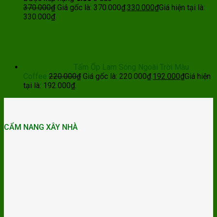
370.000
₫
Giá gốc là: 370.000₫.
330.000
₫
Giá hiện tại là:
330.000₫.
Tấm Ốp Lam Sóng Ngoài Trời Màu
Coffee
220.000
₫
Giá gốc là: 220.000₫.
192.000
₫
Giá hiện
tại là: 192.000₫.
CẨM NANG XÂY NHÀ