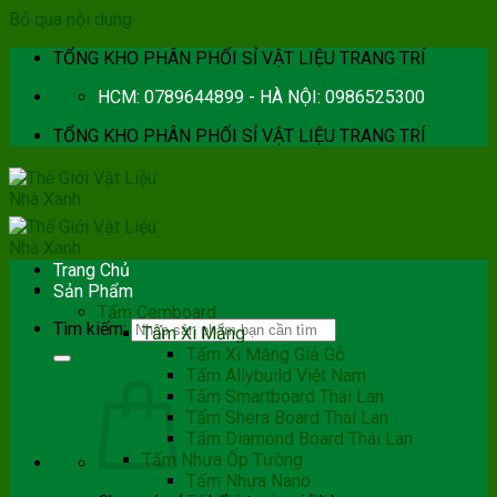
Bỏ qua nội dung
TỔNG KHO PHÂN PHỐI SỈ VẬT LIỆU TRANG TRÍ
HCM: 0789644899 - HÀ NỘI: 0986525300
TỔNG KHO PHÂN PHỐI SỈ VẬT LIỆU TRANG TRÍ
Trang Chủ
Sản Phẩm
Tấm Cemboard
Tìm kiếm:
Tấm Xi Măng
Tấm Xi Măng Giả Gỗ
Tấm Allybuild Việt Nam
Tấm Smartboard Thái Lan
Tấm Shera Board Thái Lan
Tấm Diamond Board Thái Lan
Tấm Nhựa Ốp Tường
Tấm Nhựa Nano