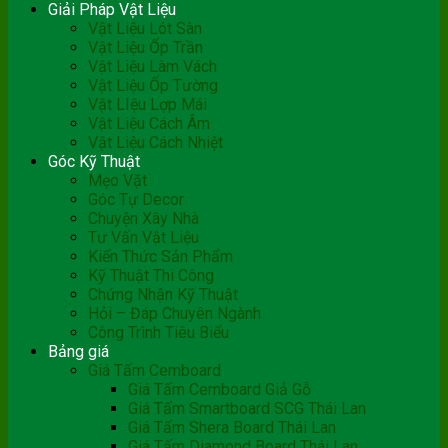
Giải Pháp Vật Liệu
Vật Liệu Lót Sàn
Vật Liệu Ốp Trần
Vật Liệu Làm Vách
Vật Liệu Ốp Tường
Vật LIệu Lợp Mái
Vật Liệu Cách Âm
Vật Liệu Cách Nhiệt
Góc Kỹ Thuật
Mẹo Vặt
Góc Tự Decor
Chuyện Xây Nhà
Tư Vấn Vật Liệu
Kiến Thức Sản Phẩm
Kỹ Thuật Thi Công
Chứng Nhận Kỹ Thuật
Hỏi – Đáp Chuyên Ngành
Công Trình Tiêu Biểu
Bảng giá
Giá Tấm Cemboard
Giá Tấm Cemboard Giả Gỗ
Giá Tấm Smartboard SCG Thái Lan
Giá Tấm Shera Board Thái Lan
Giá Tấm Diamond Board Thái Lan