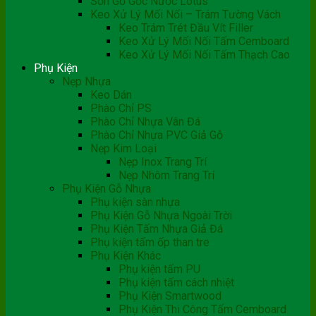
Sơn Gỗ Gốc Nước Lotus
Keo Xử Lý Mối Nối – Trám Tường Vách
Keo Trám Trét Đầu Vít Filler
Keo Xử Lý Mối Nối Tấm Cemboard
Keo Xử Lý Mối Nối Tấm Thạch Cao
Phụ Kiện
Nẹp Nhựa
Keo Dán
Phào Chỉ PS
Phào Chỉ Nhựa Vân Đá
Phào Chỉ Nhựa PVC Giả Gỗ
Nẹp Kim Loại
Nẹp Inox Trang Trí
Nẹp Nhôm Trang Trí
Phụ Kiện Gỗ Nhựa
Phụ kiện sàn nhựa
Phụ Kiện Gỗ Nhựa Ngoài Trời
Phụ Kiện Tấm Nhựa Giả Đá
Phụ kiện tấm ốp than tre
Phụ Kiện Khác
Phụ kiện tấm PU
Phụ kiện tấm cách nhiệt
Phụ Kiện Smartwood
Phụ Kiện Thi Công Tấm Cemboard