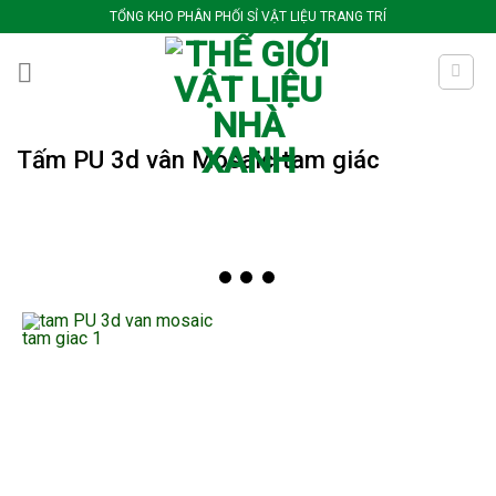
Bỏ
TỔNG KHO PHÂN PHỐI SỈ VẬT LIỆU TRANG TRÍ
qua
nội
dung
Tấm PU 3d vân Mosaic tam giác