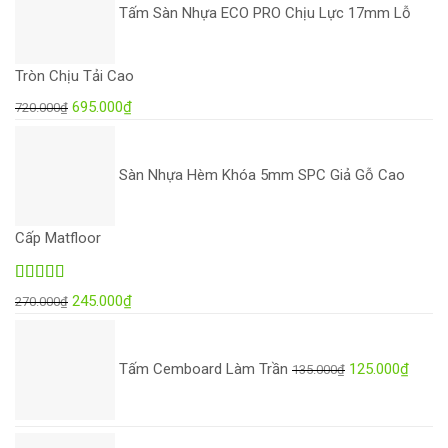
Tấm Sàn Nhựa ECO PRO Chịu Lực 17mm Lỗ
7.000₫.
là:
5.000₫.
Tròn Chịu Tải Cao
Giá
Giá
695.000
₫
720.000
₫
gốc
hiện
là:
tại
Sàn Nhựa Hèm Khóa 5mm SPC Giả Gỗ Cao
720.000₫.
là:
695.000₫.
Cấp Matfloor
Được xếp
Giá
Giá
245.000
₫
270.000
₫
hạng
5.00
5
gốc
hiện
Giá
Giá
sao
là:
tại
gốc
hiện
Tấm Cemboard Làm Trần
125.000
₫
135.000
₫
270.000₫.
là:
là:
tại
245.000₫.
135.000₫.
là:
125.0