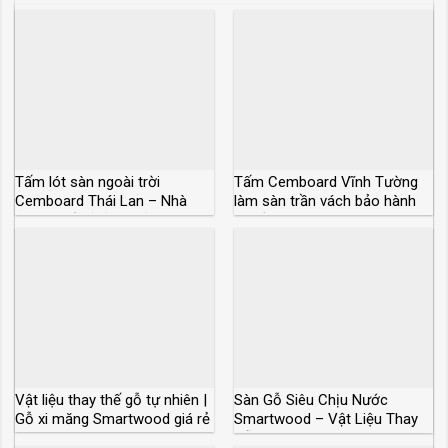
Tấm lót sàn ngoài trời
Tấm Cemboard Vĩnh Tường
Cemboard Thái Lan – Nhà
làm sàn trần vách bảo hành
phân phối sỉ lẻ giá rẻ
độ bền 50 năm
Vật liệu thay thế gỗ tự nhiên |
Sàn Gỗ Siêu Chịu Nước
Gỗ xi măng Smartwood giá rẻ
Smartwood – Vật Liệu Thay
Gỗ Tự Nhiên