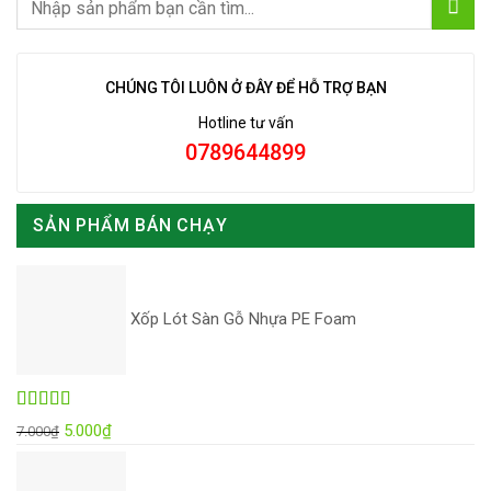
CHÚNG TÔI LUÔN Ở ĐÂY ĐỂ HỖ TRỢ BẠN
Hotline tư vấn
0789644899
SẢN PHẨM BÁN CHẠY
Xốp Lót Sàn Gỗ Nhựa PE Foam
Được xếp
Giá
Giá
5.000
₫
7.000
₫
hạng
5.00
5
gốc
hiện
sao
là:
tại