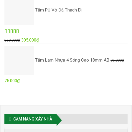
Tấm PU Vỏ Đá Thạch Bì
Được xếp
Giá
Giá
305.000
₫
360.000
₫
hạng
4.97
5
gốc
hiện
sao
là:
tại
Tấm Lam Nhựa 4 Sóng Cao 18mm AB
95.000
₫
360.000₫.
là:
305.000₫.
Giá
Giá
75.000
₫
gốc
hiện
là:
tại
95.000₫.
là:
75.000₫.
CẨM NANG XÂY NHÀ