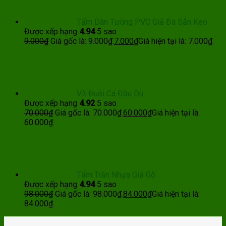
Tấm Dán Tường PVC Giả Đá Sẵn Keo
Được xếp hạng
4.94
5 sao
9.000
₫
Giá gốc là: 9.000₫.
7.000
₫
Giá hiện tại là: 7.000₫.
Vít Đuôi Cá Đầu Dù
Được xếp hạng
4.92
5 sao
70.000
₫
Giá gốc là: 70.000₫.
60.000
₫
Giá hiện tại là:
60.000₫.
Tấm Trần Nhựa Giả Gỗ
Được xếp hạng
4.94
5 sao
98.000
₫
Giá gốc là: 98.000₫.
84.000
₫
Giá hiện tại là:
84.000₫.