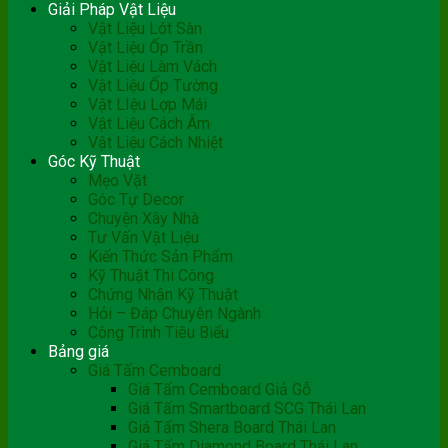
Giải Pháp Vật Liệu
Vật Liệu Lót Sàn
Vật Liệu Ốp Trần
Vật Liệu Làm Vách
Vật Liệu Ốp Tường
Vật LIệu Lợp Mái
Vật Liệu Cách Âm
Vật Liệu Cách Nhiệt
Góc Kỹ Thuật
Mẹo Vặt
Góc Tự Decor
Chuyện Xây Nhà
Tư Vấn Vật Liệu
Kiến Thức Sản Phẩm
Kỹ Thuật Thi Công
Chứng Nhận Kỹ Thuật
Hỏi – Đáp Chuyên Ngành
Công Trình Tiêu Biểu
Bảng giá
Giá Tấm Cemboard
Giá Tấm Cemboard Giả Gỗ
Giá Tấm Smartboard SCG Thái Lan
Giá Tấm Shera Board Thái Lan
Giá Tấm Diamond Board Thái Lan