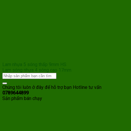
Lam nhựa 5 sóng thấp 9mm HS
Lam sóng nhựa 4 sóng cao 17mm
Chúng tôi luôn ở đây để hỗ trợ bạn
Hotline tư vấn
0789644899
Sản phẩm bán chạy