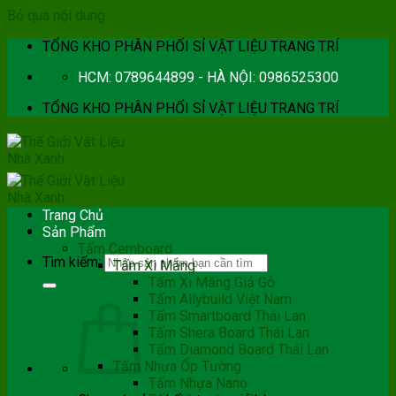
Bỏ qua nội dung
TỔNG KHO PHÂN PHỐI SỈ VẬT LIỆU TRANG TRÍ
HCM: 0789644899 - HÀ NỘI: 0986525300
TỔNG KHO PHÂN PHỐI SỈ VẬT LIỆU TRANG TRÍ
Trang Chủ
Sản Phẩm
Tấm Cemboard
Tìm kiếm:
Tấm Xi Măng
Tấm Xi Măng Giả Gỗ
Tấm Allybuild Việt Nam
Tấm Smartboard Thái Lan
Tấm Shera Board Thái Lan
Tấm Diamond Board Thái Lan
Tấm Nhựa Ốp Tường
Tấm Nhựa Nano