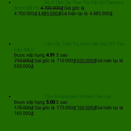
Bộ 4 Tấm Ốp Than Tre Vân Đá Pandora
8mm Mã PB
4.700.000
₫
Giá gốc là:
4.700.000₫.
4.485.000
₫
Giá hiện tại là: 4.485.000₫.
Tấm Ốp Than Tre 5mm Vân Đá PET Cao
Cấp Mã D
Được xếp hạng
4.91
5 sao
710.000
₫
Giá gốc là: 710.000₫.
650.000
₫
Giá hiện tại là:
650.000₫.
Tấm Smartboard 4.5mm Thái Lan
Được xếp hạng
5.00
5 sao
175.000
₫
Giá gốc là: 175.000₫.
160.000
₫
Giá hiện tại là:
160.000₫.