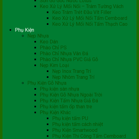
Sơn Gỗ Gốc Nước Lotus
Keo Xử Lý Mối Nối – Trám Tường Vách
Keo Trám Trét Đầu Vít Filler
Keo Xử Lý Mối Nối Tấm Cemboard
Keo Xử Lý Mối Nối Tấm Thạch Cao
Phụ Kiện
Nẹp Nhựa
Keo Dán
Phào Chỉ PS
Phào Chỉ Nhựa Vân Đá
Phào Chỉ Nhựa PVC Giả Gỗ
Nẹp Kim Loại
Nẹp Inox Trang Trí
Nẹp Nhôm Trang Trí
Phụ Kiện Gỗ Nhựa
Phụ kiện sàn nhựa
Phụ Kiện Gỗ Nhựa Ngoài Trời
Phụ Kiện Tấm Nhựa Giả Đá
Phụ kiện tấm ốp than tre
Phụ Kiện Khác
Phụ kiện tấm PU
Phụ kiện tấm cách nhiệt
Phụ Kiện Smartwood
Phụ Kiện Thi Công Tấm Cemboard