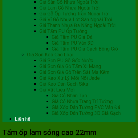
Giá Sàn Gỗ Nhựa Ngoài Trời
Giá Lam Gỗ Nhựa Ngoài Trời
Giá Gỗ Ốp Tường Trần Ngoài Trờ
Giá Vỉ Gỗ Nhựa Lót Sàn Ngoài Trời
Giá Thanh Nhựa Đa Năng Ngoài Trời
Giá Tấm PU Ốp Tường
Giá Tấm PU Giả Đá
Giá Tấm PU Vân 3D
Giá Tấm PU Giả Gạch Bông Gió
Giá Sơn Keo Các Loại
Giá Sơn PU Gỗ Gốc Nước
Giá Sơn Giả Gỗ Tấm Xi Măng
Giá Sơn Giả Gỗ Trên Sắt Mạ Kẽm
Giá Keo Xử Lý Mối Nối Jade
Giá Keo Dán Gạch Sika
Giá Vật Liệu Mới
Giá Cỏ Nhân Tạo
Giá Cỏ Nhựa Trang Trí Tường
Giá Xốp Dán Tường PVC Vân Đá
Giá Xốp Dán Tường 3D Giả Gạch
Liên hệ
Tấm ốp lam sóng cao 22mm