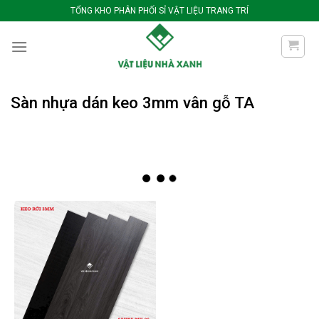
Bỏ
TỔNG KHO PHÂN PHỐI SỈ VẬT LIỆU TRANG TRÍ
qua
nội
dung
Sàn nhựa dán keo 3mm vân gỗ TA