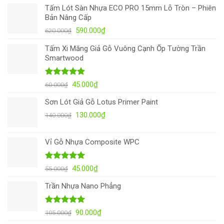
Tấm Lót Sàn Nhựa ECO PRO 15mm Lỗ Tròn – Phiên
Bản Nâng Cấp
Giá
Giá
590.000
₫
620.000
₫
gốc
hiện
Tấm Xi Măng Giả Gỗ Vuông Cạnh Ốp Tường Trần
là:
tại
Smartwood
620.000₫.
là:
590.000₫.
Được xếp
Giá
Giá
45.000
₫
60.000
₫
hạng
4.90
gốc
hiện
5 sao
Sơn Lót Giả Gỗ Lotus Primer Paint
là:
tại
Giá
Giá
60.000₫.
130.000
là:
₫
140.000
₫
gốc
hiện
45.000₫.
là:
tại
Vỉ Gỗ Nhựa Composite WPC
140.000₫.
là:
130.000₫.
Được xếp
Giá
Giá
45.000
₫
55.000
₫
hạng
5.00
gốc
hiện
5 sao
Trần Nhựa Nano Phẳng
là:
tại
55.000₫.
là:
45.000₫.
Được xếp
Giá
Giá
90.000
₫
105.000
₫
hạng
4.93
gốc
hiện