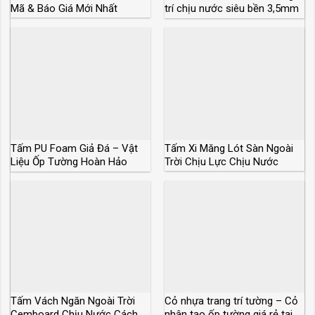
Mã & Báo Giá Mới Nhất
trí chịu nước siêu bền 3,5mm
4mm 4,5mm
Tấm PU Foam Giả Đá – Vật
Tấm Xi Măng Lót Sàn Ngoài
Liệu Ốp Tường Hoàn Hảo
Trời Chịu Lực Chịu Nước
Thay Đá Tự Nhiên
Tấm Vách Ngăn Ngoài Trời
Cỏ nhựa trang trí tường – Cỏ
Cemboard Chịu Nước Cách
nhân tạo ốp tường giá rẻ tại