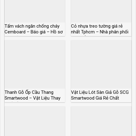
Tấm vách ngăn chống cháy
Cỏ nhựa treo tường giá rẻ
Cemboard – Báo giá – Hồ sơ
nhất Tphcm – Nhà phân phối
kỹ thuật
trực tiếp chính hãng
Thanh Gỗ Ốp Cầu Thang
Vật Liệu Lót Sàn Giả Gỗ SCG
Smartwood – Vật Liệu Thay
Smartwood Giá Rẻ Chất
Thế Gỗ Tự Nhiên
Lượng Cao