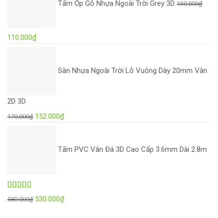
Tấm Ốp Gỗ Nhựa Ngoài Trời Grey 3D
130.000
₫
130.000₫.
là:
110.000₫.
Giá
Giá
110.000
₫
gốc
hiện
là:
tại
Sàn Nhựa Ngoài Trời Lỗ Vuông Dày 20mm Vân
130.000₫.
là:
110.000₫.
2D 3D
Giá
Giá
152.000
₫
170.000
₫
gốc
hiện
là:
tại
Tấm PVC Vân Đá 3D Cao Cấp 3.6mm Dài 2.8m
170.000₫.
là:
152.000₫.
Được xếp
Giá
Giá
530.000
₫
580.000
₫
hạng
5.00
5
gốc
hiện
sao