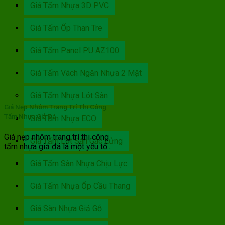
Giá Tấm Nhựa 3D PVC
Giá Tấm Ốp Than Tre
Giá Tấm Panel PU AZ100
Giá Tấm Vách Ngăn Nhựa 2 Mặt
Giá Tấm Nhựa Lót Sàn
Giá Nẹp Nhôm Trang Trí Thi Công
Tấm Nhựa Giả Đá
Giá Tấm Nhựa ECO
Giá nẹp nhôm trang trí thi công
Giá Tấm Lót Sàn Gác Lửng
tấm nhựa giả đá là một yếu tố...
Giá Tấm Sàn Nhựa Chịu Lực
Giá Tấm Nhựa Ốp Cầu Thang
Giá Sàn Nhựa Giả Gỗ