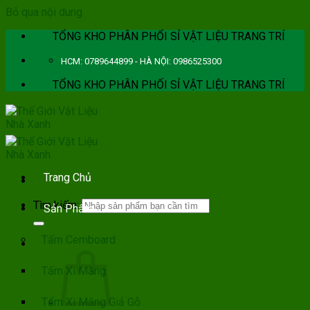
Bỏ qua nội dung
TỔNG KHO PHÂN PHỐI SỈ VẬT LIỆU TRANG TRÍ
HCM: 0789644899 - HÀ NỘI: 0986525300
TỔNG KHO PHÂN PHỐI SỈ VẬT LIỆU TRANG TRÍ
Trang Chủ
Tìm kiếm:
Sản Phẩm
Tấm Cemboard
Tấm Xi Măng
Tấm Xi Măng Giả Gỗ