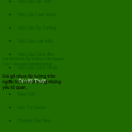
Vật Liệu Ốp Trần
Vật Liệu Làm Vách
Vật Liệu Ốp Tường
Vật LIệu Lợp Mái
Vật Liệu Cách Âm
Giá Gỗ Nhựa Ốp Tường Trần Ngoài
Trời – Khuyến Mãi Mới Nhất
Vật Liệu Cách Nhiệt
Giá gỗ nhựa ốp tường trần
Góc Kỹ Thuật
ngoài trời là một trong những
yếu tố quan...
Mẹo Vặt
Góc Tự Decor
Chuyện Xây Nhà