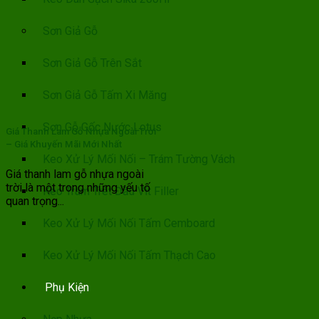
Sơn Giả Gỗ
Sơn Giả Gỗ Trên Sắt
Sơn Giả Gỗ Tấm Xi Măng
Sơn Gỗ Gốc Nước Lotus
Giá Thanh Lam Gỗ Nhựa Ngoài Trời
– Giá Khuyến Mãi Mới Nhất
Keo Xử Lý Mối Nối – Trám Tường Vách
Giá thanh lam gỗ nhựa ngoài
trời là một trong những yếu tố
Keo Trám Trét Đầu Vít Filler
quan trọng...
Keo Xử Lý Mối Nối Tấm Cemboard
Keo Xử Lý Mối Nối Tấm Thạch Cao
Phụ Kiện