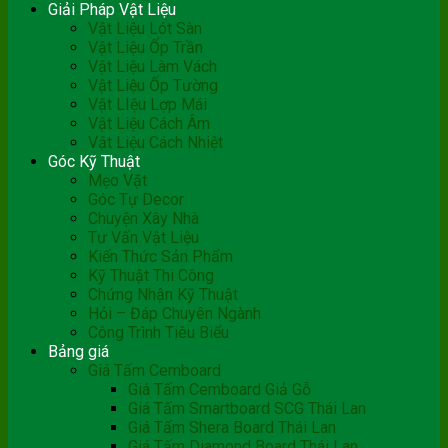
Giải Pháp Vật Liệu
Vật Liệu Lót Sàn
Vật Liệu Ốp Trần
Vật Liệu Làm Vách
Vật Liệu Ốp Tường
Vật LIệu Lợp Mái
Vật Liệu Cách Âm
Vật Liệu Cách Nhiệt
Góc Kỹ Thuật
Mẹo Vặt
Góc Tự Decor
Chuyện Xây Nhà
Tư Vấn Vật Liệu
Kiến Thức Sản Phẩm
Kỹ Thuật Thi Công
Chứng Nhận Kỹ Thuật
Hỏi – Đáp Chuyên Ngành
Công Trình Tiêu Biểu
Bảng giá
Giá Tấm Cemboard
Giá Tấm Cemboard Giả Gỗ
Giá Tấm Smartboard SCG Thái Lan
Giá Tấm Shera Board Thái Lan
Giá Tấm Diamond Board Thái Lan