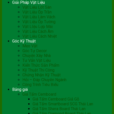
Giải Pháp Vật Liệu
Vật Liệu Lót Sàn
Vật Liệu Ốp Trần
Vật Liệu Làm Vách
Vật Liệu Ốp Tường
Vật LIệu Lợp Mái
Vật Liệu Cách Âm
Vật Liệu Cách Nhiệt
Góc Kỹ Thuật
Mẹo Vặt
Góc Tự Decor
Chuyện Xây Nhà
Tư Vấn Vật Liệu
Kiến Thức Sản Phẩm
Kỹ Thuật Thi Công
Chứng Nhận Kỹ Thuật
Hỏi – Đáp Chuyên Ngành
Công Trình Tiêu Biểu
Bảng giá
Giá Tấm Cemboard
Giá Tấm Cemboard Giả Gỗ
Giá Tấm Smartboard SCG Thái Lan
Giá Tấm Shera Board Thái Lan
Giá Tấm Diamond Board Thái Lan