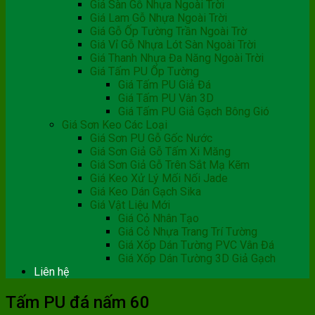
Giá Sàn Gỗ Nhựa Ngoài Trời
Giá Lam Gỗ Nhựa Ngoài Trời
Giá Gỗ Ốp Tường Trần Ngoài Trờ
Giá Vỉ Gỗ Nhựa Lót Sàn Ngoài Trời
Giá Thanh Nhựa Đa Năng Ngoài Trời
Giá Tấm PU Ốp Tường
Giá Tấm PU Giả Đá
Giá Tấm PU Vân 3D
Giá Tấm PU Giả Gạch Bông Gió
Giá Sơn Keo Các Loại
Giá Sơn PU Gỗ Gốc Nước
Giá Sơn Giả Gỗ Tấm Xi Măng
Giá Sơn Giả Gỗ Trên Sắt Mạ Kẽm
Giá Keo Xử Lý Mối Nối Jade
Giá Keo Dán Gạch Sika
Giá Vật Liệu Mới
Giá Cỏ Nhân Tạo
Giá Cỏ Nhựa Trang Trí Tường
Giá Xốp Dán Tường PVC Vân Đá
Giá Xốp Dán Tường 3D Giả Gạch
Liên hệ
Tấm PU đá nấm 60