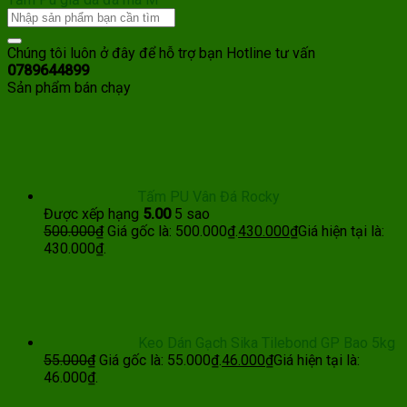
Chúng tôi luôn ở đây để hỗ trợ bạn
Hotline tư vấn
0789644899
Sản phẩm bán chạy
Tấm PU Vân Đá Rocky
Được xếp hạng
5.00
5 sao
500.000
₫
Giá gốc là: 500.000₫.
430.000
₫
Giá hiện tại là:
430.000₫.
Keo Dán Gạch Sika Tilebond GP Bao 5kg
55.000
₫
Giá gốc là: 55.000₫.
46.000
₫
Giá hiện tại là:
46.000₫.