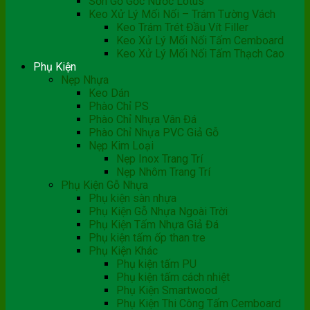
Sơn Gỗ Gốc Nước Lotus
Keo Xử Lý Mối Nối – Trám Tường Vách
Keo Trám Trét Đầu Vít Filler
Keo Xử Lý Mối Nối Tấm Cemboard
Keo Xử Lý Mối Nối Tấm Thạch Cao
Phụ Kiện
Nẹp Nhựa
Keo Dán
Phào Chỉ PS
Phào Chỉ Nhựa Vân Đá
Phào Chỉ Nhựa PVC Giả Gỗ
Nẹp Kim Loại
Nẹp Inox Trang Trí
Nẹp Nhôm Trang Trí
Phụ Kiện Gỗ Nhựa
Phụ kiện sàn nhựa
Phụ Kiện Gỗ Nhựa Ngoài Trời
Phụ Kiện Tấm Nhựa Giả Đá
Phụ kiện tấm ốp than tre
Phụ Kiện Khác
Phụ kiện tấm PU
Phụ kiện tấm cách nhiệt
Phụ Kiện Smartwood
Phụ Kiện Thi Công Tấm Cemboard