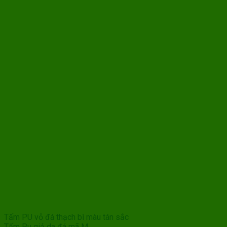
Tấm PU vỏ đá thạch bì màu tán sắc
Tấm Pu giả da đá mã M