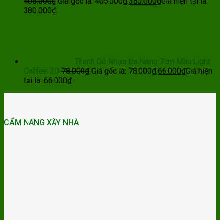
405.000
₫
Giá gốc là: 405.000₫.
380.000
₫
Giá hiện tại là:
380.000₫.
Thanh Gỗ Nhựa Đa Năng 7cm Màu Light
Coffee 2D
78.000
₫
Giá gốc là: 78.000₫.
66.000
₫
Giá hiện
tại là: 66.000₫.
CẨM NANG XÂY NHÀ