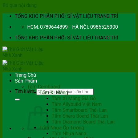
Bỏ qua nội dung
TỔNG KHO PHÂN PHỐI SỈ VẬT LIỆU TRANG TRÍ
HCM: 0789644899 - HÀ NỘI: 0986525300
TỔNG KHO PHÂN PHỐI SỈ VẬT LIỆU TRANG TRÍ
Trang Chủ
Sản Phẩm
Tấm Cemboard
Tìm kiếm:
Tấm Xi Măng
Tấm Xi Măng Giả Gỗ
Tấm Allybuild Việt Nam
Tấm Smartboard Thái Lan
Tấm Shera Board Thái Lan
Tấm Diamond Board Thái Lan
Tấm Nhựa Ốp Tường
Tấm Nhựa Nano