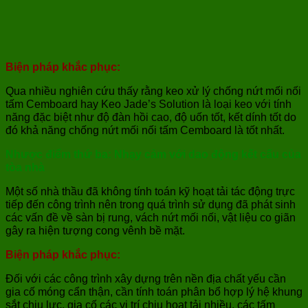
Biện pháp khắc phục:
Qua nhiều nghiên cứu thấy rằng keo xử lý chống nứt mối nối
tấm Cemboard hay Keo Jade’s Solution là loại keo với tính
năng đặc biệt như độ đàn hồi cao, độ uốn tốt, kết dính tốt do
đó khả năng chống nứt mối nối tấm Cemboard là tốt nhất.
Nhược điểm thứ ba: Nhạy cảm với dao động kết cấu của
tòa nhà
Một số nhà thầu đã không tính toán kỹ hoạt tải tác động trực
tiếp đến công trình nên trong quá trình sử dụng đã phát sinh
các vấn đề về sàn bị rung, vách nứt mối nối, vật liệu co giãn
gây ra hiện tượng cong vênh bề mặt.
Biện pháp khắc phục:
Đối với các công trình xây dựng trên nền địa chất yếu cần
gia cố móng cẩn thận, cần tính toán phân bổ hợp lý hệ khung
sắt chịu lực, gia cố các vị trí chịu hoạt tải nhiều, các tấm