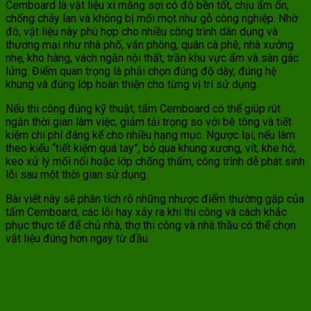
Cemboard là vật liệu xi măng sợi có độ bền tốt, chịu ẩm ổn,
chống cháy lan và không bị mối mọt như gỗ công nghiệp. Nhờ
đó, vật liệu này phù hợp cho nhiều công trình dân dụng và
thương mại như nhà phố, văn phòng, quán cà phê, nhà xưởng
nhẹ, kho hàng, vách ngăn nội thất, trần khu vực ẩm và sàn gác
lửng. Điểm quan trọng là phải chọn đúng độ dày, đúng hệ
khung và đúng lớp hoàn thiện cho từng vị trí sử dụng.
Nếu thi công đúng kỹ thuật, tấm Cemboard có thể giúp rút
ngắn thời gian làm việc, giảm tải trọng so với bê tông và tiết
kiệm chi phí đáng kể cho nhiều hạng mục. Ngược lại, nếu làm
theo kiểu “tiết kiệm quá tay”, bỏ qua khung xương, vít, khe hở,
keo xử lý mối nối hoặc lớp chống thấm, công trình dễ phát sinh
lỗi sau một thời gian sử dụng.
Bài viết này sẽ phân tích rõ những nhược điểm thường gặp của
tấm Cemboard, các lỗi hay xảy ra khi thi công và cách khắc
phục thực tế để chủ nhà, thợ thi công và nhà thầu có thể chọn
vật liệu đúng hơn ngay từ đầu.