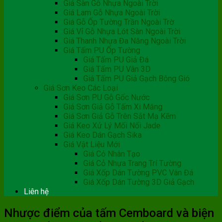
Giá Sàn Gỗ Nhựa Ngoài Trời
Giá Lam Gỗ Nhựa Ngoài Trời
Giá Gỗ Ốp Tường Trần Ngoài Trờ
Giá Vỉ Gỗ Nhựa Lót Sàn Ngoài Trời
Giá Thanh Nhựa Đa Năng Ngoài Trời
Giá Tấm PU Ốp Tường
Giá Tấm PU Giả Đá
Giá Tấm PU Vân 3D
Giá Tấm PU Giả Gạch Bông Gió
Giá Sơn Keo Các Loại
Giá Sơn PU Gỗ Gốc Nước
Giá Sơn Giả Gỗ Tấm Xi Măng
Giá Sơn Giả Gỗ Trên Sắt Mạ Kẽm
Giá Keo Xử Lý Mối Nối Jade
Giá Keo Dán Gạch Sika
Giá Vật Liệu Mới
Giá Cỏ Nhân Tạo
Giá Cỏ Nhựa Trang Trí Tường
Giá Xốp Dán Tường PVC Vân Đá
Giá Xốp Dán Tường 3D Giả Gạch
Liên hệ
Nhược điểm của tấm Cemboard và biện