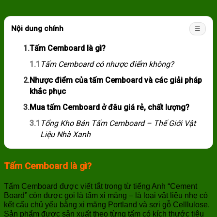
Nội dung chính
☰
1.
Tấm Cemboard là gì?
1.1
Tấm Cemboard có nhược điểm không?
2.
Nhược điểm của tấm Cemboard và các giải pháp
khắc phục
3.
Mua tấm Cemboard ở đâu giá rẻ, chất lượng?
3.1
Tổng Kho Bán Tấm Cemboard – Thế Giới Vật
Liệu Nhà Xanh
Tấm Cemboard là gì?
Tấm Cemboard được viết tắt trong từ tiếng Anh “Cement
Board” còn được gọi là tấm xi măng – là loại vật liệu nhẹ có
kết cấu chủ yếu bằng xi măng Portland và sợi gỗ Celllulose.
Sản phẩm được sản xuất theo từng tấm có kích thước tiêu