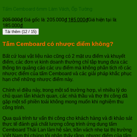
Tấm Cemboard 6mm Làm Vách, Ốp Tường
205.000
₫
Giá gốc là: 205.000₫.
185.000
₫
Giá hiện tại là:
185.000₫.
Tải thêm
(
12
/ 15)
Tấm Cemboard có nhược điểm không?
Bất cứ loại vật liệu nào cũng có 2 mặt ưu điểm và khuyết
điểm, các đơn vị kinh doanh thường chỉ tập trung đưa các
thông tin quảng cáo các ưu điểm mà không phân tích rõ các
nhược điểm của tấm Cemboard và các giải pháp khắc phục
hạn chế những nhược điểm này.
Chính vì điều này, trong một số trường hợp, vì nhiều lý do
chủ quan lẫn khách quan, các nhà thầu và thợ thi công đã
gặp một số phiền toái không mong muốn khi nghiệm thu
công trình.
Qua quá trình tư vấn thi công cho khách hàng và đi khảo sát
thực tế đánh giá chất lượng công trình ứng dụng tấm
Cemboard Thái Lan làm hệ sàn, trần vách nhẹ tại thị trường
Việt Nam thì chúng tôi nhận thấy rằng, nhược điểm của tấm