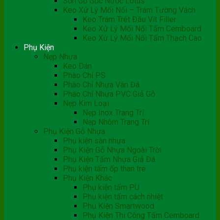
Sơn Gỗ Gốc Nước Lotus
Keo Xử Lý Mối Nối – Trám Tường Vách
Keo Trám Trét Đầu Vít Filler
Keo Xử Lý Mối Nối Tấm Cemboard
Keo Xử Lý Mối Nối Tấm Thạch Cao
Phụ Kiện
Nẹp Nhựa
Keo Dán
Phào Chỉ PS
Phào Chỉ Nhựa Vân Đá
Phào Chỉ Nhựa PVC Giả Gỗ
Nẹp Kim Loại
Nẹp Inox Trang Trí
Nẹp Nhôm Trang Trí
Phụ Kiện Gỗ Nhựa
Phụ kiện sàn nhựa
Phụ Kiện Gỗ Nhựa Ngoài Trời
Phụ Kiện Tấm Nhựa Giả Đá
Phụ kiện tấm ốp than tre
Phụ Kiện Khác
Phụ kiện tấm PU
Phụ kiện tấm cách nhiệt
Phụ Kiện Smartwood
Phụ Kiện Thi Công Tấm Cemboard