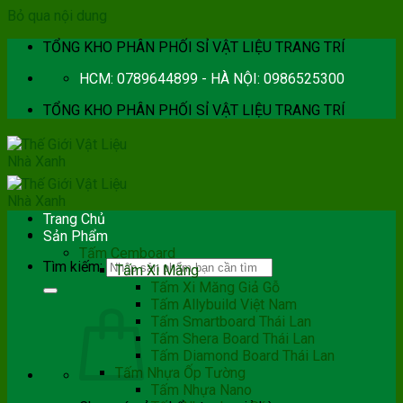
Bỏ qua nội dung
TỔNG KHO PHÂN PHỐI SỈ VẬT LIỆU TRANG TRÍ
HCM: 0789644899 - HÀ NỘI: 0986525300
TỔNG KHO PHÂN PHỐI SỈ VẬT LIỆU TRANG TRÍ
Trang Chủ
Sản Phẩm
Tấm Cemboard
Tìm kiếm:
Tấm Xi Măng
Tấm Xi Măng Giả Gỗ
Tấm Allybuild Việt Nam
Tấm Smartboard Thái Lan
Tấm Shera Board Thái Lan
Tấm Diamond Board Thái Lan
Tấm Nhựa Ốp Tường
Tấm Nhựa Nano