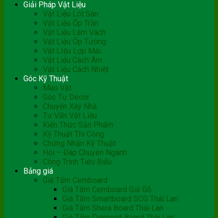
Giải Pháp Vật Liệu
Vật Liệu Lót Sàn
Vật Liệu Ốp Trần
Vật Liệu Làm Vách
Vật Liệu Ốp Tường
Vật LIệu Lợp Mái
Vật Liệu Cách Âm
Vật Liệu Cách Nhiệt
Góc Kỹ Thuật
Mẹo Vặt
Góc Tự Decor
Chuyện Xây Nhà
Tư Vấn Vật Liệu
Kiến Thức Sản Phẩm
Kỹ Thuật Thi Công
Chứng Nhận Kỹ Thuật
Hỏi – Đáp Chuyên Ngành
Công Trình Tiêu Biểu
Bảng giá
Giá Tấm Cemboard
Giá Tấm Cemboard Giả Gỗ
Giá Tấm Smartboard SCG Thái Lan
Giá Tấm Shera Board Thái Lan
Giá Tấm Diamond Board Thái Lan