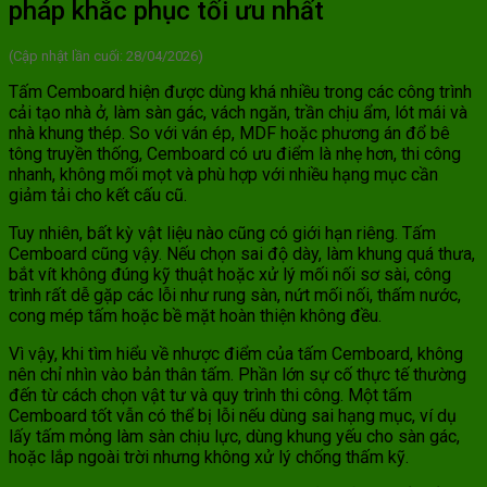
pháp khắc phục tối ưu nhất
(Cập nhật lần cuối: 28/04/2026)
Tấm Cemboard hiện được dùng khá nhiều trong các công trình
cải tạo nhà ở, làm sàn gác, vách ngăn, trần chịu ẩm, lót mái và
nhà khung thép. So với ván ép, MDF hoặc phương án đổ bê
tông truyền thống, Cemboard có ưu điểm là nhẹ hơn, thi công
nhanh, không mối mọt và phù hợp với nhiều hạng mục cần
giảm tải cho kết cấu cũ.
Tuy nhiên, bất kỳ vật liệu nào cũng có giới hạn riêng. Tấm
Cemboard cũng vậy. Nếu chọn sai độ dày, làm khung quá thưa,
bắt vít không đúng kỹ thuật hoặc xử lý mối nối sơ sài, công
trình rất dễ gặp các lỗi như rung sàn, nứt mối nối, thấm nước,
cong mép tấm hoặc bề mặt hoàn thiện không đều.
Vì vậy, khi tìm hiểu về nhược điểm của tấm Cemboard, không
nên chỉ nhìn vào bản thân tấm. Phần lớn sự cố thực tế thường
đến từ cách chọn vật tư và quy trình thi công. Một tấm
Cemboard tốt vẫn có thể bị lỗi nếu dùng sai hạng mục, ví dụ
lấy tấm mỏng làm sàn chịu lực, dùng khung yếu cho sàn gác,
hoặc lắp ngoài trời nhưng không xử lý chống thấm kỹ.